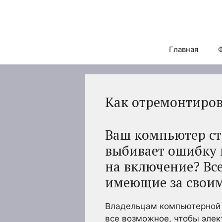
Перейти
к
содержимому
Главная
Как отремонтиро
Ваш компьютер ст
выбивает ошибку 
на включение? Вс
имеющие за своим
Владельцам компьютерной 
все возможное, чтобы эле