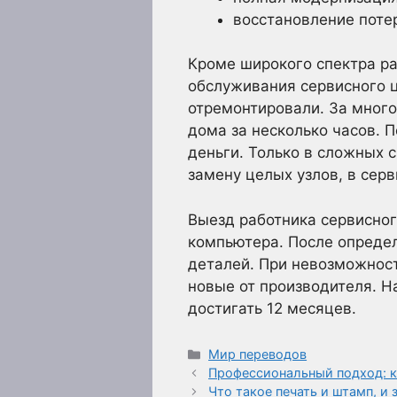
восстановление поте
Кроме широкого спектра р
обслуживания сервисного ц
отремонтировали. За много
дома за несколько часов. 
деньги. Только в сложных 
замену целых узлов, в сер
Выезд работника сервисног
компьютера. После опреде
деталей. При невозможнос
новые от производителя. Н
достигать 12 месяцев.
Рубрики
Мир переводов
Профессиональный подход: к
Что такое печать и штамп, и