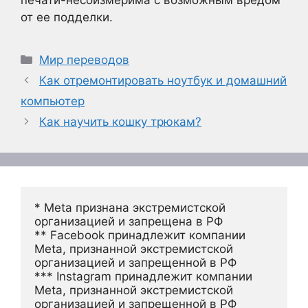
печати-несоизмерима с возможным вредом
от ее подделки.
Рубрики
Мир переводов
Как отремонтировать ноутбук и домашний
компьютер
Как научить кошку трюкам?
* Meta признана экстремистской 
организацией и запрещена в РФ
** Facebook принадлежит компании 
Meta, признанной экстремистской 
организацией и запрещенной в РФ
*** Instagram принадлежит компании 
Meta, признанной экстремистской 
организацией и запрещенной в РФ 