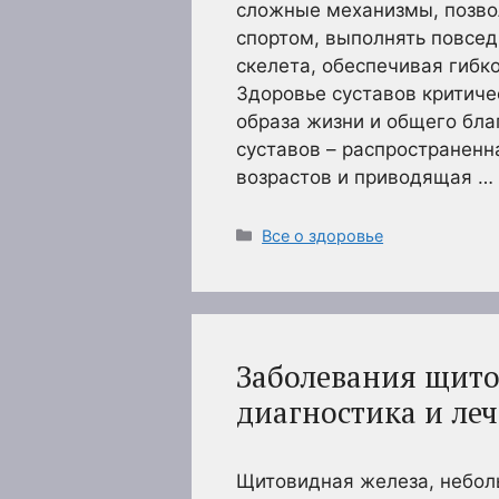
сложные механизмы, позво
спортом, выполнять повсед
скелета, обеспечивая гибк
Здоровье суставов критич
образа жизни и общего бла
суставов – распространен
возрастов и приводящая …
Рубрики
Все о здоровье
Заболевания щит
диагностика и ле
Щитовидная железа, небол