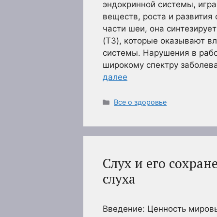
эндокринной системы, игра
веществ, роста и развития
части шеи, она синтезирует
(T3), которые оказывают в
системы. Нарушения в раб
широкому спектру заболев
далее
Рубрики
Все о здоровье
Слух и его сохра
слуха
Введение: Ценность мировы