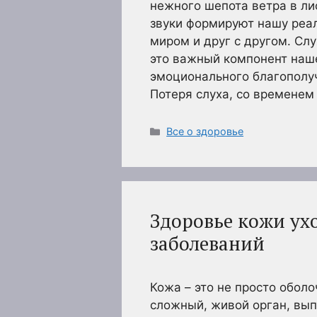
нежного шепота ветра в ли
звуки формируют нашу реа
миром и друг с другом. Слу
это важный компонент наш
эмоционального благополуч
Потеря слуха, со времене
Рубрики
Все о здоровье
Здоровье кожи ух
заболеваний
Кожа – это не просто обол
сложный, живой орган, в