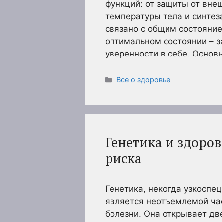
функций: от защиты от вне
температуры тела и синтез
связано с общим состояние
оптимальном состоянии – з
уверенности в себе. Основ
Рубрики
Все о здоровье
Генетика и здоро
риска
Генетика, некогда узкоспе
является неотъемлемой ча
болезни. Она открывает д