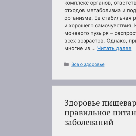
комплекс органов, ответст
отходов метаболизма и по
организме. Ее стабильная 
и хорошего самочувствия. 
мочевого пузыря – распро
всех возрастов. Однако, п
многие из …
Читать далее
Рубрики
Все о здоровье
Здоровье пищева
правильное питан
заболеваний