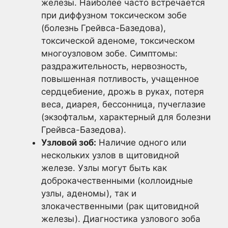
железы. Наиболее часто встречается
при диффузном токсическом зобе
(болезнь Грейвса-Базедова),
токсической аденоме, токсическом
многоузловом зобе. Симптомы:
раздражительность, нервозность,
повышенная потливость, учащенное
сердцебиение, дрожь в руках, потеря
веса, диарея, бессонница, пучеглазие
(экзофтальм, характерный для болезни
Грейвса-Базедова).
Узловой зоб:
Наличие одного или
нескольких узлов в щитовидной
железе. Узлы могут быть как
доброкачественными (коллоидные
узлы, аденомы), так и
злокачественными (рак щитовидной
железы). Диагностика узлового зоба