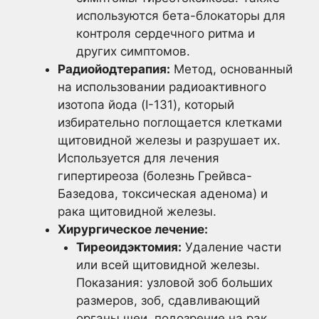
используются бета-блокаторы для
контроля сердечного ритма и
других симптомов.
Радиойодтерапия:
Метод, основанный
на использовании радиоактивного
изотопа йода (I-131), который
избирательно поглощается клетками
щитовидной железы и разрушает их.
Используется для лечения
гипертиреоза (болезнь Грейвса-
Базедова, токсическая аденома) и
рака щитовидной железы.
Хирургическое лечение:
Тиреоидэктомия:
Удаление части
или всей щитовидной железы.
Показания: узловой зоб больших
размеров, зоб, сдавливающий
органы шеи, подозрение на рак