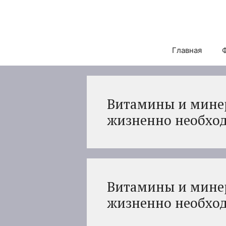
Перейти
к
содержимому
Главная
Витамины и минер
жизненно необхо
Витамины и минер
жизненно необхо