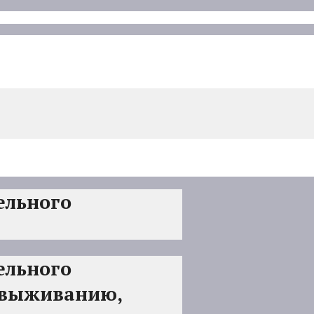
ельного
ельного
о выживанию,