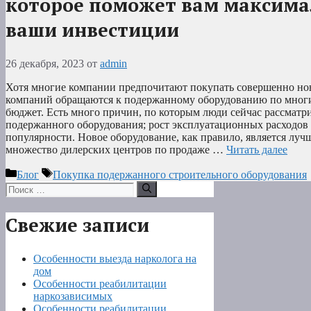
которое поможет вам максима
ваши инвестиции
26 декабря, 2023
от
admin
Хотя многие компании предпочитают покупать совершенно нов
компаний обращаются к подержанному оборудованию по мног
бюджет. Есть много причин, по которым люди сейчас рассмат
подержанного оборудования; рост эксплуатационных расходов 
популярности. Новое оборудование, как правило, является луч
множество дилерских центров по продаже …
Читать далее
Рубрики
Метки
Блог
Покупка подержанного строительного оборудования
Поиск:
Свежие записи
Особенности выезда нарколога на
дом
Особенности реабилитации
наркозависимых
Особенности реабилитации