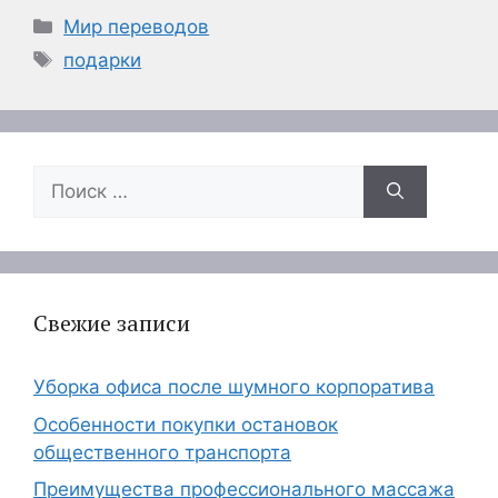
Рубрики
Мир переводов
Метки
подарки
Поиск:
Свежие записи
Уборка офиса после шумного корпоратива
Особенности покупки остановок
общественного транспорта
Преимущества профессионального массажа