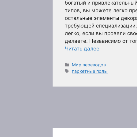
богатый и привлекательный
типов, вы можете легко пр
остальные элементы декора
требующей специализации,
легко, если вы провели сво
делаете. Независимо от то
Читать далее
Рубрики
Мир переводов
Метки
паркетные полы