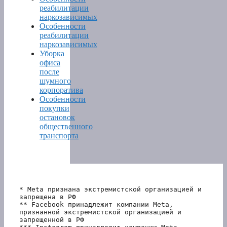
реабилитации
наркозависимых
Особенности
реабилитации
наркозависимых
Уборка
офиса
после
шумного
корпоратива
Особенности
покупки
остановок
общественного
транспорта
* Meta признана экстремистской организацией и 
запрещена в РФ
** Facebook принадлежит компании Meta, 
признанной экстремистской организацией и 
запрещенной в РФ