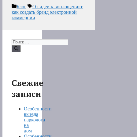
Рубрики
Метки
Блог
От идеи к воплощению:
как создать бренд электронной
коммерции
Поиск:
Свежие
записи
Особенности
выезда
нарколога
на
дом
Особенности