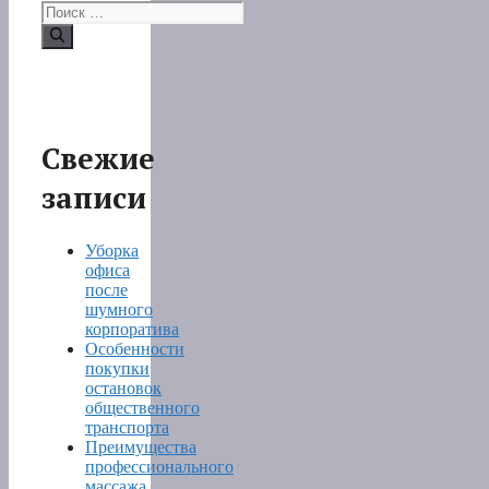
Поиск:
Свежие
записи
Уборка
офиса
после
шумного
корпоратива
Особенности
покупки
остановок
общественного
транспорта
Преимущества
профессионального
массажа