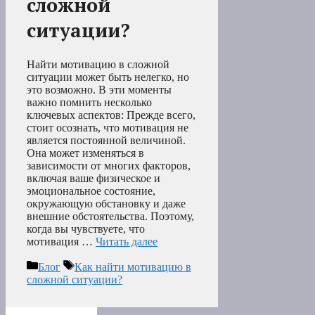
сложной
ситуации?
Найти мотивацию в сложной
ситуации может быть нелегко, но
это возможно. В эти моменты
важно помнить несколько
ключевых аспектов: Прежде всего,
стоит осознать, что мотивация не
является постоянной величиной.
Она может изменяться в
зависимости от многих факторов,
включая ваше физическое и
эмоциональное состояние,
окружающую обстановку и даже
внешние обстоятельства. Поэтому,
когда вы чувствуете, что
мотивация …
Читать далее
Рубрики
Метки
Блог
Как найти мотивацию в
сложной ситуации?