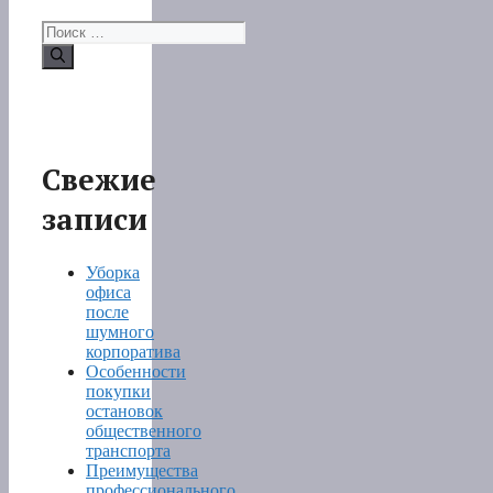
Поиск:
Свежие
записи
Уборка
офиса
после
шумного
корпоратива
Особенности
покупки
остановок
общественного
транспорта
Преимущества
профессионального