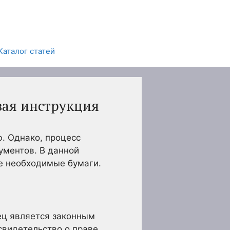
Каталог статей
вая инструкция
ю. Однако, процесс
ументов. В данной
се необходимые бумаги.
ец является законным
свидетельство о праве