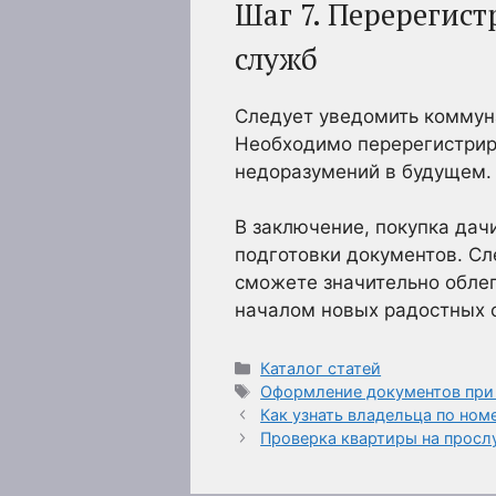
Шаг 7. Перерегис
служб
Следует уведомить коммун
Необходимо перерегистрир
недоразумений в будущем.
В заключение, покупка дач
подготовки документов. Сл
сможете значительно облег
началом новых радостных с
Рубрики
Каталог статей
Метки
Оформление документов при 
Как узнать владельца по но
Проверка квартиры на просл