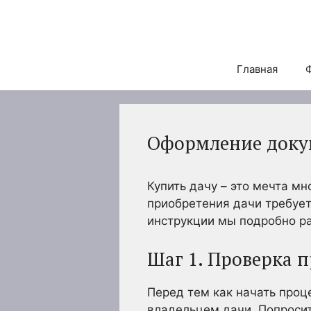
Перейти
к
содержимому
Главная
Оформление докум
Купить дачу – это мечта м
приобретения дачи требуе
инструкции мы подробно ра
Шаг 1. Проверка 
Перед тем как начать проц
владельцем дачи. Попроси