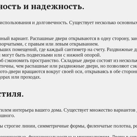
ность и надежность.
 использования и долговечность. Существует несколько основны
ный вариант. Распашные двери открываются в одну сторону, зан
ворчатыми, с правым или левым открыванием.
ьших помещений, где каждый сантиметр на счету. Раздвижные д
ни могут быть подвесными или с нижней опорой.
б сэкономить пространство. Складные двери состоят из несколь
тичны, чем распашные или раздвижные двери, но позволяют сэк
о-двери вращаются вокруг своей оси, открываясь в обе сторо
дорах или проходах.
стиля.
илем интерьера вашего дома. Существует множество вариантов 
ошного.
ны строгие линии, симметричные формы, филенчатые полотна, ре
коничностью, функциональностью и минимализмом. Двери в сов