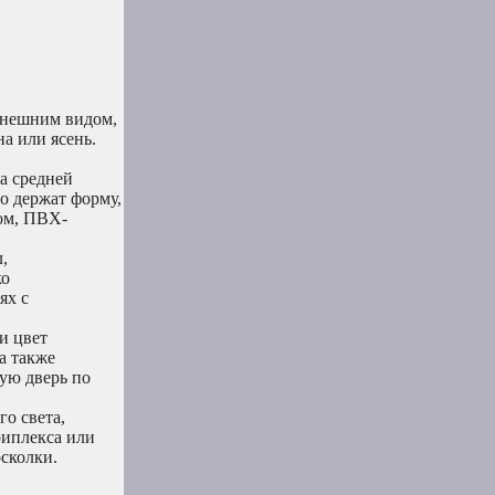
внешним видом,
на или ясень.
а средней
о держат форму,
ом, ПВХ-
,
ко
ях с
и цвет
а также
ную дверь по
о света,
риплекса или
осколки.