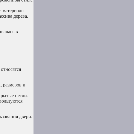
е материалы.
ассива дерева,
ывалась в
 относятся
, размеров и
крытые петли.
пользуются
ьзования двери.