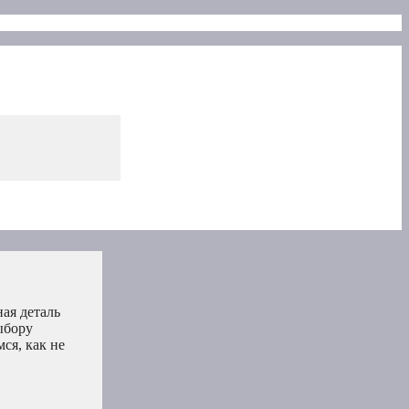
ая деталь
ыбору
ся, как не