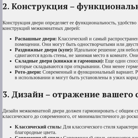
2. Конструкция – функциональ
Конструкция двери определяет ее функциональность, удобство
конструкций межкомнатных дверей:
Распашные двери:
Классический и самый распространен
помещении. Они могут быть одностворчатыми или двуст
Раздвижные двери (купе):
Идеальное решение для небол
сдвигаются вдоль стены, не занимая место в комнате. О
Складные двери (книжки и гармошки):
Еще один спосо
которые складываются при открывании. Они менее герме
Рото-двери:
Современный и функциональный вариант. Рот
в использовании и могут быть установлены в узких кори
3. Дизайн – отражение вашего 
Дизайн межкомнатной двери должен гармонировать с общим ст
классического до современного, от минималистичного до роск
Классический стиль:
Для классического стиля характер
благородные цвета.
Современный стиль:
Современный стиль отличается ла