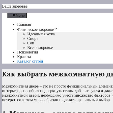
Перейти
Ваше здоровье
к
содержимому
Меню
Главная
Физическое здоровье
Идеальная кожа
Спорт
Сон
Все о здоровье
Психология
Красота
Каталог статей
Как выбрать межкомнатную д
Межкомнатная дверь – это не просто функциональный элемент,
интерьера, способная подчеркнуть стиль, добавить уюта и даж
межкомнатной двери, необходимо учесть множество факторов: о
потеряться в этом многообразии и сделать правильный выбор.