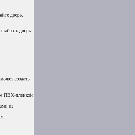
айте дверь,
 выбрать дверь
 может создать
ием ПВХ-пленкой
ами из
ам.