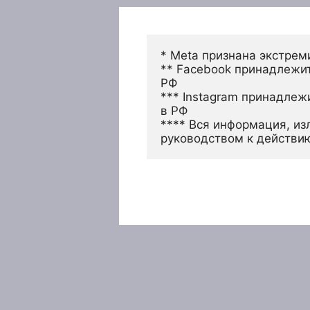
* Meta признана экстрем
** Facebook принадлежит
РФ
*** Instagram принадлеж
в РФ 
**** Вся информация, из
руководством к действи