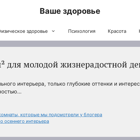
Ваше здоровье
Физическое здоровье
Психология
Красота
м² для молодой жизнерадостной д
ьного интерьера, только глубокие оттенки и интере
лностью…
 комнаты, которые мы подсмотрели у блогера
о осеннего интерьера