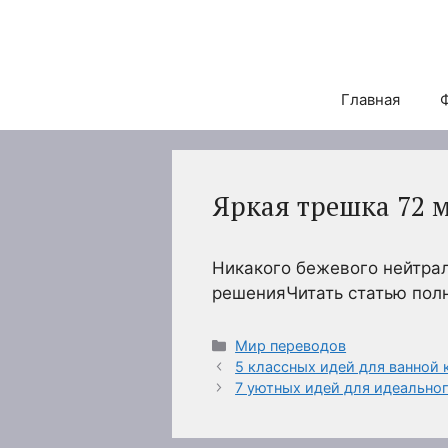
Перейти
к
содержимому
Главная
Яркая трешка 72 
Никакого бежевого нейтрал
решенияЧитать статью по
Рубрики
Мир переводов
5 классных идей для ванной
7 уютных идей для идеальног