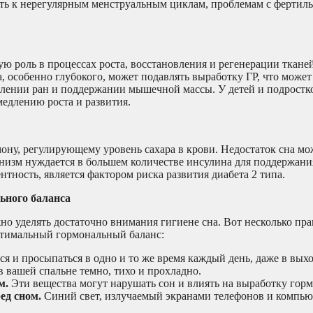
ть к нерегулярным менструальным циклам, проблемам с фертил
ю роль в процессах роста, восстановления и регенерации тканей
а, особенно глубокого, может подавлять выработку ГР, что может
ивлении ран и поддержании мышечной массы. У детей и подростк
медлению роста и развития.
мону, регулирующему уровень сахара в крови. Недостаток сна мо
ганизм нуждается в большем количестве инсулина для поддержан
нтность, является фактором риска развития диабета 2 типа.
ьного баланса
но уделять достаточно внимания гигиене сна. Вот несколько пр
птимальный гормональный баланс:
я и просыпаться в одно и то же время каждый день, даже в вых
в вашей спальне темно, тихо и прохладно.
м.
Эти вещества могут нарушать сон и влиять на выработку горм
ед сном.
Синий свет, излучаемый экранами телефонов и компью