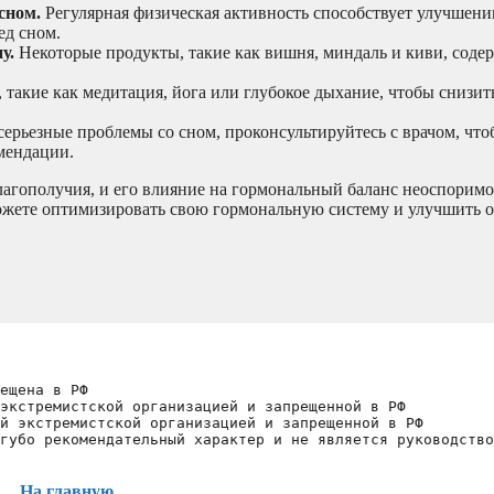
сном.
Регулярная физическая активность способствует улучшени
ед сном.
у.
Некоторые продукты, такие как вишня, миндаль и киви, соде
такие как медитация, йога или глубокое дыхание, чтобы снизит
 серьезные проблемы со сном, проконсультируйтесь с врачом, чт
мендации.
лагополучия, и его влияние на гормональный баланс неоспоримо
можете оптимизировать свою гормональную систему и улучшить 
ещена в РФ
экстремистской организацией и запрещенной в РФ
й экстремистской организацией и запрещенной в РФ 
губо рекомендательный характер и не является руководство
На главную