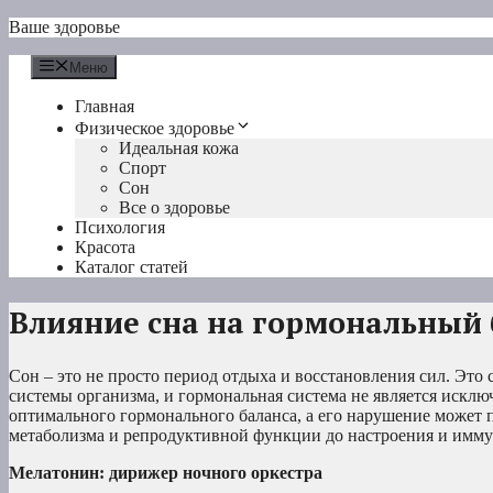
Перейти
Ваше здоровье
к
содержимому
Меню
Главная
Физическое здоровье
Идеальная кожа
Спорт
Сон
Все о здоровье
Психология
Красота
Каталог статей
Влияние сна на гормональный 
Сон – это не просто период отдыха и восстановления сил. Эт
системы организма, и гормональная система не является искл
оптимального гормонального баланса, а его нарушение может 
метаболизма и репродуктивной функции до настроения и имму
Мелатонин: дирижер ночного оркестра