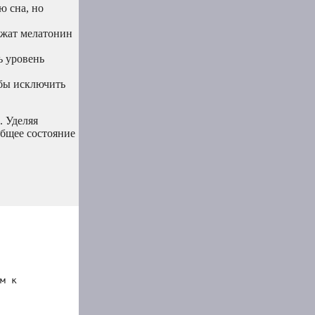
ю сна, но
ржат мелатонин
ь уровень
обы исключить
. Уделяя
общее состояние
м к 