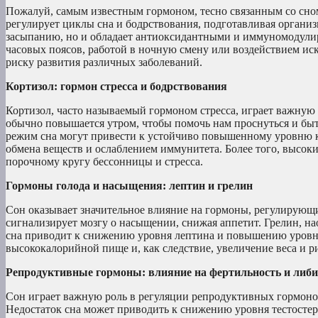
Пожалуй, самым известным гормоном, тесно связанным со сно
регулирует циклы сна и бодрствования, подготавливая организ
засыпанию, но и обладает антиоксидантными и иммуномодул
часовых поясов, работой в ночную смену или воздействием ис
риску развития различных заболеваний.
Кортизол: гормон стресса и бодрствования
Кортизол, часто называемый гормоном стресса, играет важную
обычно повышается утром, чтобы помочь нам проснуться и бы
режим сна могут привести к устойчиво повышенному уровню к
обмена веществ и ослаблением иммунитета. Более того, высоки
порочному кругу бессонницы и стресса.
Гормоны голода и насыщения: лептин и грелин
Сон оказывает значительное влияние на гормоны, регулирующ
сигнализирует мозгу о насыщении, снижая аппетит. Грелин, на
сна приводит к снижению уровня лептина и повышению уровня 
высококалорийной пище и, как следствие, увеличение веса и р
Репродуктивные гормоны: влияние на фертильность и либи
Сон играет важную роль в регуляции репродуктивных гормонов
Недостаток сна может приводить к снижению уровня тестостер