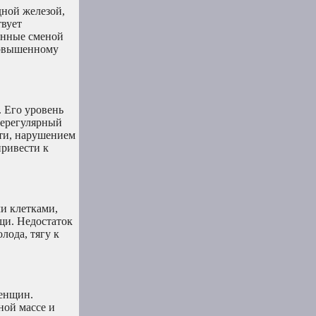
дной железой,
твует
анные сменой
 повышенному
. Его уровень
нерегулярный
сти, нарушением
привести к
и клетками,
щи. Недостаток
лода, тягу к
женщин.
ной массе и