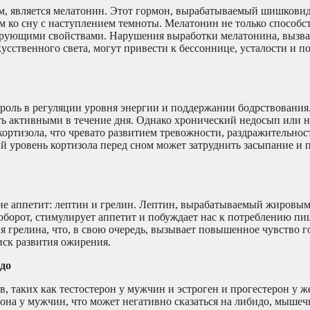
м, является мелатонин. Этот гормон, вырабатываемый шишкови
м ко сну с наступлением темноты. Мелатонин не только способс
ирующими свойствами. Нарушения выработки мелатонина, вызв
кусственного света, могут привести к бессоннице, усталости и
 роль в регуляции уровня энергии и поддержании бодрствования
ть активными в течение дня. Однако хронический недосып или 
ортизола, что чревато развитием тревожности, раздражительно
й уровень кортизола перед сном может затруднить засыпание и 
ие аппетит: лептин и грелин. Лептин, вырабатываемый жировым
оборот, стимулирует аппетит и побуждает нас к потреблению пи
грелина, что, в свою очередь, вызывает повышенное чувство го
иск развития ожирения.
до
, таких как тестостерон у мужчин и эстроген и прогестерон у 
она у мужчин, что может негативно сказаться на либидо, мышеч