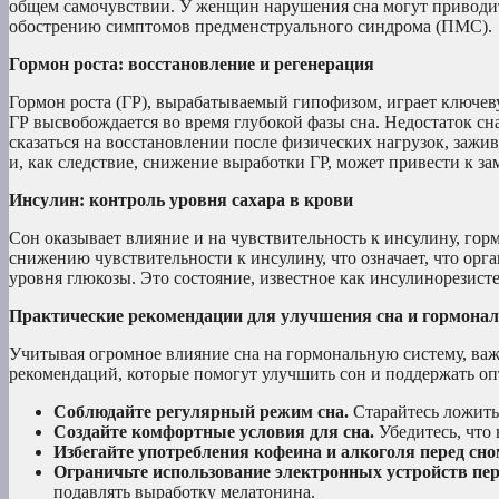
общем самочувствии. У женщин нарушения сна могут приводи
обострению симптомов предменструального синдрома (ПМС).
Гормон роста: восстановление и регенерация
Гормон роста (ГР), вырабатываемый гипофизом, играет ключеву
ГР высвобождается во время глубокой фазы сна. Недостаток сн
сказаться на восстановлении после физических нагрузок, заж
и, как следствие, снижение выработки ГР, может привести к за
Инсулин: контроль уровня сахара в крови
Сон оказывает влияние и на чувствительность к инсулину, гор
снижению чувствительности к инсулину, что означает, что ор
уровня глюкозы. Это состояние, известное как инсулинорезисте
Практические рекомендации для улучшения сна и гормонал
Учитывая огромное влияние сна на гормональную систему, важ
рекомендаций, которые помогут улучшить сон и поддержать о
Соблюдайте регулярный режим сна.
Старайтесь ложитьс
Создайте комфортные условия для сна.
Убедитесь, что 
Избегайте употребления кофеина и алкоголя перед сно
Ограничьте использование электронных устройств пер
подавлять выработку мелатонина.