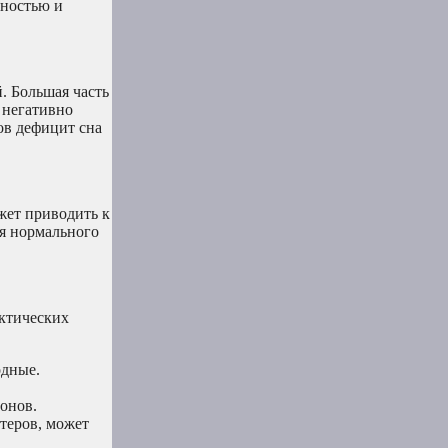
ьностью и
. Большая часть
 негативно
ов дефицит сна
жет приводить к
ия нормального
актических
одные.
онов.
теров, может