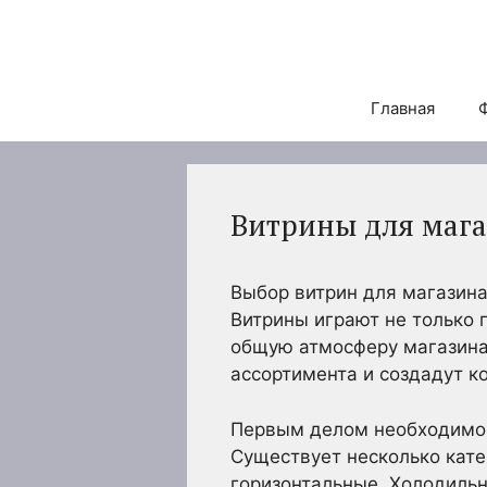
Перейти
к
содержимому
Главная
Витрины для мага
Выбор витрин для магазина
Витрины играют не только п
общую атмосферу магазина
ассортимента и создадут к
Первым делом необходимо о
Существует несколько кате
горизонтальные. Холодиль