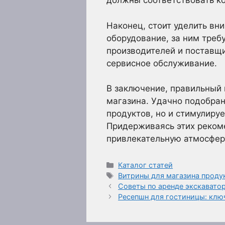
должны соответствовать ко
Наконец, стоит уделить вн
оборудование, за ним треб
производителей и поставщи
сервисное обслуживание.
В заключение, правильный
магазина. Удачно подобран
продуктов, но и стимулиру
Придерживаясь этих рекоме
привлекательную атмосферу
Рубрики
Каталог статей
Метки
Витрины для магазина продук
Советы по аренде экскаватор
Ресепшн для гостиницы: клю