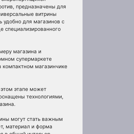
ротив, предназначены для
Универсальные витрины
ь удобно для магазинов с
це специализированного
меру магазина и
ромном супермаркете
 в компактном магазинчике
 этом этапе может
 оснащены технологиями,
азина.
рины могут стать важным
т, материал и форма