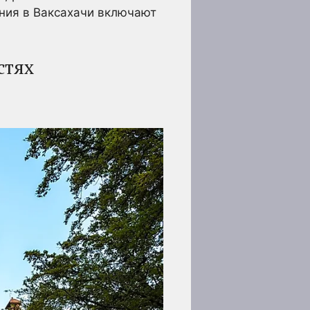
ения в Ваксахачи включают
стях