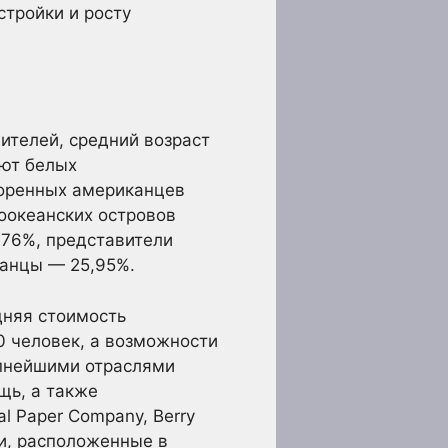
стройки и росту
ителей, средний возраст
ают белых
коренных американцев
оокеанских островов
,76%, представители
канцы — 25,95%.
дняя стоимость
0 человек, а возможности
упнейшими отраслями
щь, а также
al Paper Company, Berry
нии, расположенные в