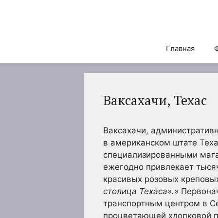
Перейти
к
содержимому
Главная
Ваксахачи, Техас
Ваксахачи, административн
в американском штате Тех
специализированными мага
ежегодно привлекает тысяч
красивых розовых креповых
столица Техаса».»
Первонач
транспортным центром в С
процветающей хлопковой п