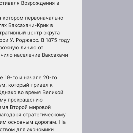
стиваля Возрождения в
а котором первоначально
тях Ваксахачи-Крик в
тративный центр округа
ри У. Роджерс. В 1875 году
орожную линию от
ичило население Ваксахачи
 19-го и начале 20-го
ум, который привел к
Однако во время Великой
ному прекращению
емя Второй мировой
агодаря стратегическому
гим основным дорогам. На
ством для экономики