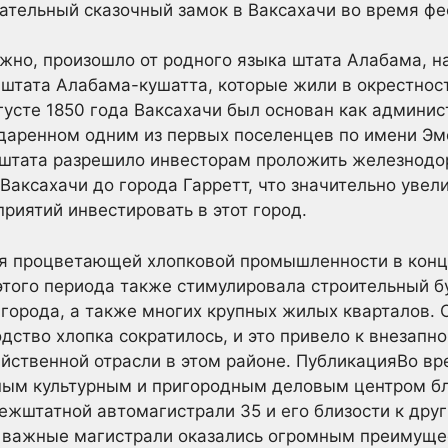
тельный сказочный замок в Ваксахачи во время фе
жно, произошло от родного языка штата Алабама, н
штата Алабама-кушатта, которые жили в окрестнос
густе 1850 года Ваксахачи был основан как админис
одаренном одним из первых поселенцев по имени Эмо
 штата разрешило инвесторам проложить железнод
аксахачи до города Гарретт, что значительно увел
риятий инвестировать в этот город.
я процветающей хлопковой промышленности в конце
этого периода также стимулировала строительный б
города, а также многих крупных жилых кварталов. 
дство хлопка сократилось, и это привело к внезап
йственной отрасли в этом районе. ПубликацияВо вр
ным культурным и пригородным деловым центром бл
жштатной автомагистрали 35 и его близости к дру
и важные магистрали оказались огромным преимуще