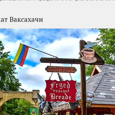
ат Ваксахачи