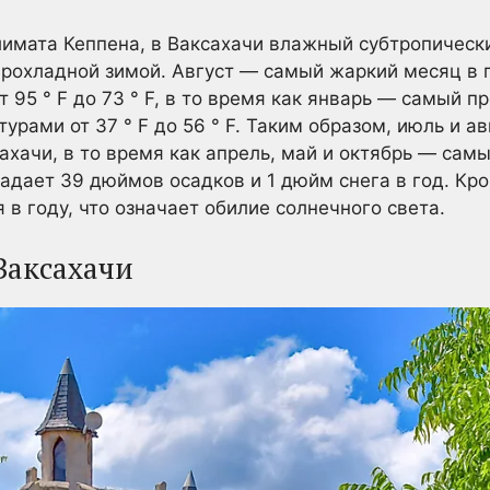
имата Кеппена, в Ваксахачи влажный субтропическ
рохладной зимой. Август — самый жаркий месяц в г
95 ° F до 73 ° F, в то время как январь — самый п
урами от 37 ° F до 56 ° F. Таким образом, июль и а
хачи, в то время как апрель, май и октябрь — сам
адает 39 дюймов осадков и 1 дюйм снега в год. Кро
в году, что означает обилие солнечного света.
Ваксахачи