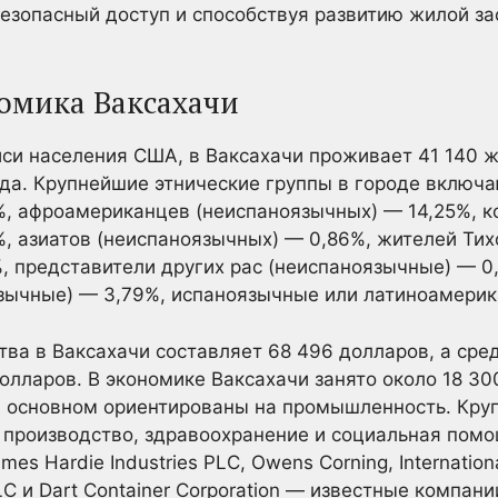
езопасный доступ и способствуя развитию жилой за
омика Ваксахачи
си населения США, в Ваксахачи проживает 41 140 ж
ода. Крупнейшие этнические группы в городе включ
%, афроамериканцев (неиспаноязычных) — 14,25%, 
, азиатов (неиспаноязычных) — 0,86%, жителей Тих
, представители других рас (неиспаноязычные) — 0
зычные) — 3,79%, испаноязычные или латиноамери
ва в Ваксахачи составляет 68 496 долларов, а сре
лларов. В экономике Ваксахачи занято около 18 30
 в основном ориентированы на промышленность. Кр
производство, здравоохранение и социальная помо
es Hardie Industries PLC, Owens Corning, Internation
 LLC и Dart Container Corporation — известные компа