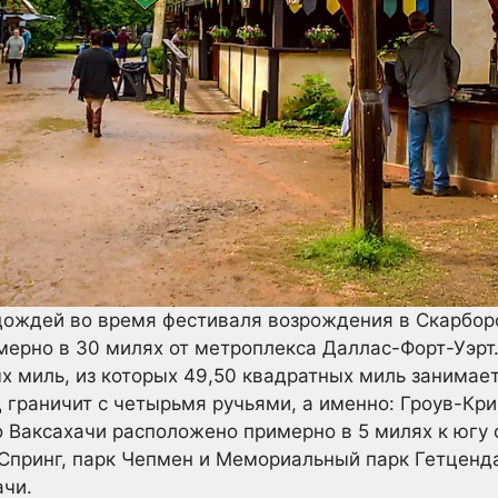
 дождей во время фестиваля возрождения в Скарбор
мерно в 30 милях от метроплекса Даллас-Форт-Уэрт
х миль, из которых 49,50 квадратных миль занимает
 граничит с четырьмя ручьями, а именно: Гроув-Кри
о Ваксахачи расположено примерно в 5 милях к югу 
 Спринг, парк Чепмен и Мемориальный парк Гетценд
ачи.