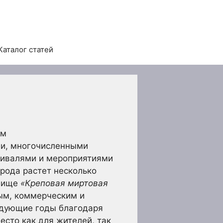
Каталог статей
ом
ми, многочисленными
тивалями и мероприятиями
рода растет несколько
звище
«Креповая миртовая
ым, коммерческим и
едующие годы благодаря
сто как для жителей, так