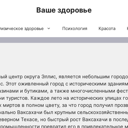
Ваше здоровье
Физическое здоровье
Психология
Красота
ый центр округа Эллис, является небольшим город
ас. Этот оживленный город с историческими здания
зинами и бутиками, а также многочисленными фес
и туристов. Каждое лето на исторических улицах го
 миртов в полном цвету, за что город получил про
ально Ваксахачи был крупным сельскохозяйственн
еверном Техасе, но быстрый рост Ваксахачи в посл
ромышленности превратил его в привлекательное ме