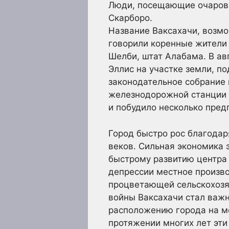
Люди, посещающие очарова
Скарборо.
Название Ваксахачи, возмо
говорили коренные жители 
Шелби, штат Алабама. В ав
Эллис на участке земли, п
законодательное собрание
железнодорожной станции В
и побудило несколько предп
Город быстро рос благодар
веков. Сильная экономика 
быстрому развитию центра 
депрессии местное произво
процветающей сельскохозя
войны Ваксахачи стал важ
расположению города на ме
протяжении многих лет эт