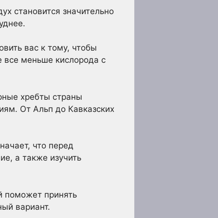
дух становится значительно
уднее.
вить вас к тому, чтобы
е все меньше кислорода с
рные хребты страны
ям. От Альп до Кавказских
начает, что перед
е, а также изучить
й поможет принять
ный вариант.