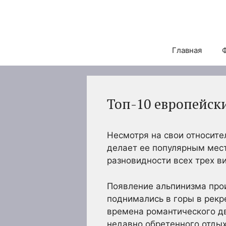
Перейти
к
содержимому
Главная
Топ-10 европейск
Несмотря на свои относите
делает ее популярным мест
разновидности всех трех в
Появление альпинизма прои
поднимались в горы в рекр
времена романтического дв
недавно обретенного отдых