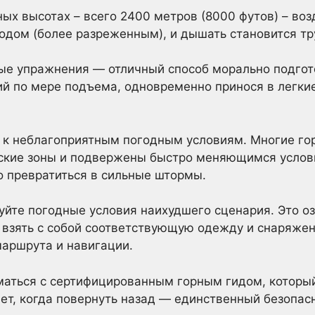
ых высотах – всего 2400 метров (8000 футов) – воз
дом (более разреженным), и дышать становится тр
ые упражнения — отличный способ морально подгото
ий по мере подъема, одновременно принося в легки
 к неблагоприятным погодным условиям. Многие го
ские зоны и подвержены быстро меняющимся услови
о превратиться в сильные штормы.
уйте погодные условия наихудшего сценария. Это оз
взять с собой соответствующую одежду и снаряжени
маршрута и навигации.
маться с сертифицированным горным гидом, которы
ет, когда повернуть назад — единственный безопас