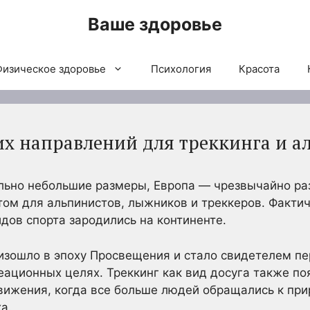
Ваше здоровье
Физическое здоровье
Психология
Красота
их направлений для треккинга и 
льно небольшие размеры, Европа — чрезвычайно раз
ом для альпинистов, лыжников и треккеров. Факти
идов спорта зародились на континенте.
зошло в эпоху Просвещения и стало свидетелем пе
еационных целях. Треккинг как вид досуга также по
ижения, когда все больше людей обращались к при
а.