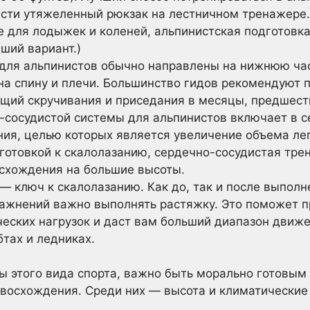
ести утяжеленный рюкзак на лестничном тренажере. 
 для лодыжек и коленей, альпинистская подготовка 
ший вариант.)
для альпинистов обычно направлены на нижнюю част
 на спину и плечи. Большинство гидов рекомендуют
щий скручивания и приседания в месяцы, предшес
сосудистой системы для альпинистов включает в се
ия, целью которых является увеличение объема лег
дготовкой к скалолазанию, сердечно-сосудистая тре
осхождения на большие высоты.
— ключ к скалолазанию. Как до, так и после выполн
жнений важно выполнять растяжку. Это поможет п
еских нагрузок и даст вам больший диапазон движен
тах и ледниках.
 этого вида спорта, важно быть морально готовым
 восхождения. Среди них — высота и климатические