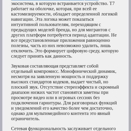
экосистема, в которую встраивается устройство. T7
работает на оболочке, которая, при всей ее
кастомизируемости, обладает определенной логикой
навигации. Эта логика может показаться
интуитивной пользователям, переходящим с
предыдущих моделей бренда, но для мигрантов с
других платформ потребуется период адаптации. Не
все предустановленные приложения равноценно
полезны, часть из них невозможно удалить, лишь
отключить. Это формирует цифровую среду, которую
следует принять как данность.
Звуковая составляющая представляет собой
отдельный компромисс. Монофонический динамик,
несмотря на заявленную мощность и поддержку
высоких стандартов кодеков, выдает чистый, но
плоский звук. Отсутствие стереоэффекта и скромный
диапазон низких частот становятся заметны при
просмотре видео или в игровых сессиях без
подключения гарнитуры. Для разговорных функций
и уведомлений его качество более чем достаточно,
однако для мультимедийного контента это явный
ограничитель.
Сетевая функциональность заслуживает отдельного