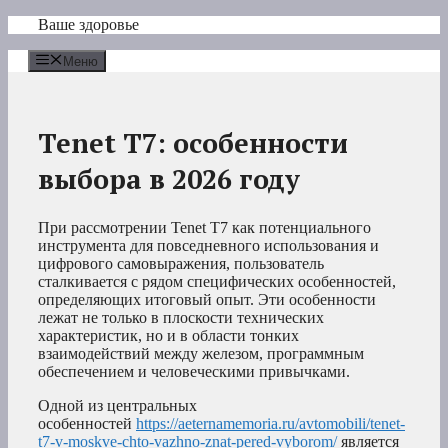
Перейти
Ваше здоровье
к
содержимому
Меню
Tenet T7: особенности
выбора в 2026 году
При рассмотрении Tenet T7 как потенциального
инструмента для повседневного использования и
цифрового самовыражения, пользователь
сталкивается с рядом специфических особенностей,
определяющих итоговый опыт. Эти особенности
лежат не только в плоскости технических
характеристик, но и в области тонких
взаимодействий между железом, программным
обеспечением и человеческими привычками.
Одной из центральных
особенностей
https://aeternamemoria.ru/avtomobili/tenet-
t7-v-moskve-chto-vazhno-znat-pered-vyborom/
является