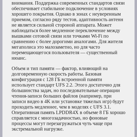
внимания. Поддержка современных стандартов связи
обеспечивает стабильное подключение в условиях
хорошего покрытия. Однако в зонах с неуверенным
приемом, согласно ряду тестов, адаптивность антенн
не является сильной стороной аппарата. Может
наблюдаться более медленное переключение между
вышками сотовой связи или точками Wi-Fi по
сравнению с более дорогими аналогами. Для жителя
мегаполиса это малозаметно, но для часто
перемещающегося пользователя — существенный
нюанс.
Объем и тип памяти — фактор, влияющий на
долговременную скорость работы. Базовая
конфигурация с 128 ГБ встроенной памяти
использует стандарт UFS 2.2. Этого достаточно для
большинства задач, но последовательные операции
чтения-записи больших файлов (например, при
записи видео в 4K или установке тяжелых игр) будут
проходить медленнее, чем в моделях с UFS 3.1.
Оперативная память LPDDR4X в объеме 8 ГБ хорошо
справляется с многозадачностью, но фоновые
процессы могут перезагружаться чуть чаще при
экстремальной нагрузке.