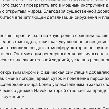
iHoYo смогли превратить его в мощный инструмент д
 с открытым миром. Благодаря существенной дораб
обиться впечатляющей детализации окружения и пл
enshin Impact играла важную роль в создании волш
редовых методов, таких как улучшенное освещение,
ц, позволило создать атмосферу, которая погружае
 игры. Оптимизация рендеринга для различных плат
акже стала значительной задачей, успешно решенно
 открытым миром и физическая симуляция добавляю
как смена погоды, время суток и поведение персона
исследование мира более увлекательным и захватыв
ческого движка Havok, который отвечает за правдо
 окружением.
ности – один из сильных технических аспектов Gen