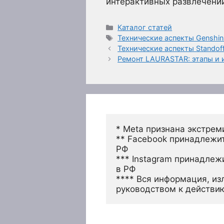
интерактивных развлечени
Рубрики
Каталог статей
Метки
Технические аспекты Genshin
Технические аспекты Standoff
Ремонт LAURASTAR: этапы и 
* Meta признана экстрем
** Facebook принадлежит
РФ
*** Instagram принадлеж
в РФ 
**** Вся информация, из
руководством к действи