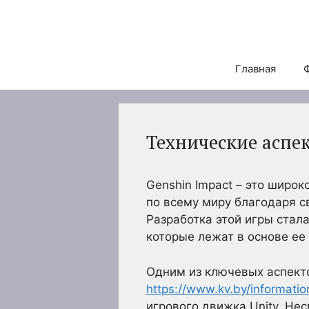
Перейти
к
содержимому
Главная
Технические аспек
Genshin Impact – это широ
по всему миру благодаря 
Разработка этой игры стал
которые лежат в основе ее
Одним из ключевых аспекто
https://www.kv.by/informati
игрового движка Unity. Нес