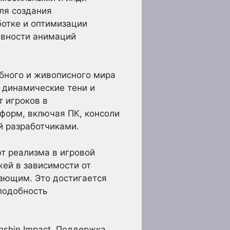
ля создания
отке и оптимизации
авности анимаций
ебного и живописного мира
 динамические тени и
т игроков в
форм, включая ПК, консоли
й разработчиками.
т реализма в игровой
жей в зависимости от
ающим. Это достигается
подобность
shin Impact. Поддержка