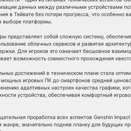
низации данных между различными устройствами по
ия в Тейвате без потери прогресса, что особенно в
в выборе платформы.
гры представляет собой сложную систему, обеспеч
льзование облачных сервисов и развитая архитекту
ержки. Для игроков это означает бесшовное взаимо
вает возможность совместного прохождения квесто
льных достижений в техническом плане стала оптим
 мощных игровых ПК до смартфонов средней ценово
енению адаптивных настроек качества графики, ко
жности устройства, обеспечивая комфортный игрово
щательная проработка всех аспектов Genshin Impact
 жанре, значительно подняв планку для будущих пр