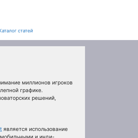
Каталог статей
внимание миллионов игроков
лепной графике.
новаторских решений,
t
является использование
с мобильными и инди-