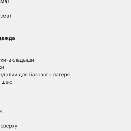
зма)
изма)
одежда
ски-вкладыши
ки
ндалии для базового лагеря
а шею
и
 сверху