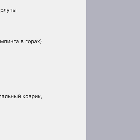
орлупы
мпинга в горах)
пальный коврик,