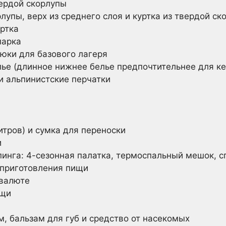
вердой скорлупы
рлупы, верх из среднего слоя и куртка из твердой ск
ртка
парка
рюки для базового лагеря
ье (длинное нижнее белье предпочтительнее для ке
и альпинистские перчатки
литров) и сумка для переноски
и
инга: 4-сезонная палатка, термоспальный мешок, с
приготовления пищи
 валюте
ощи
, бальзам для губ и средство от насекомых