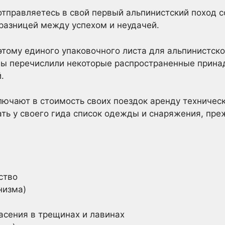
 отправляетесь в свой первый альпинистский поход
разницей между успехом и неудачей.
этому единого упаковочного листа для альпинистско
мы перечислили некоторые распространенные прина
.
ючают в стоимость своих поездок аренду техничес
ть у своего гида список одежды и снаряжения, пре
ство
низма)
асения в трещинах и лавинах