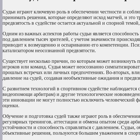
Судьи играют ключевую роль в обеспечении честности и соблюд
принимать решения, которые определяют исход матчей, и это т
предвзятость в судействе остается актуальной и спорной темой
Одним из важных аспектов работы судьи является способность
под давлением тысяч зрителей, с учетом значимости происходя
приводит к возмущению и оспариванию его компетенции. Псих
катализатором неосознанной предвзятости.
Существует несколько причин, по которым может возникнуть п
игроков или команд. Судья может неосознанно симпатизироват
прошлых встречах или личных предпочтениях. Во-вторых, вли
давление на судей, создавая необъективные ожидания и предвз
С развитием технологий в спортивном судействе наблюдается 
видеопомощи арбитрам) и другие технологические нововведен
эти инновации не могут полностью исключить человеческий фа
оценки.
Обучение и подготовка судей также играют роль в обеспечени
регулярных тренингов, аттестации и обмена опытом среди арб
устойчивости и способность справляться с давлением. Судьи,
объективные решения, пользуются большим уважением в спор