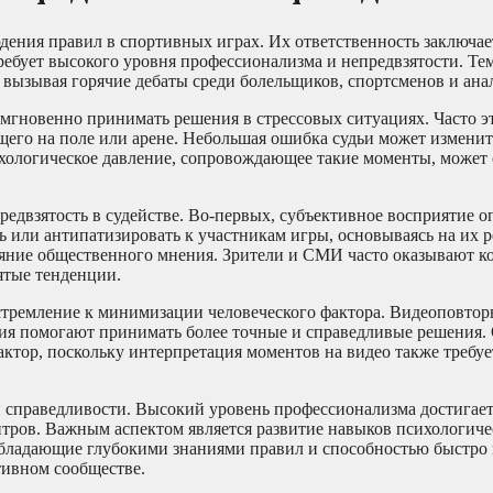
ения правил в спортивных играх. Их ответственность заключает
ребует высокого уровня профессионализма и непредвзятости. Тем
, вызывая горячие дебаты среди болельщиков, спортсменов и ана
 мгновенно принимать решения в стрессовых ситуациях. Часто э
щего на поле или арене. Небольшая ошибка судьи может изменит
ологическое давление, сопровождающее такие моменты, может 
редвзятость в судействе. Во-первых, субъективное восприятие 
ь или антипатизировать к участникам игры, основываясь на их 
яние общественного мнения. Зрители и СМИ часто оказывают к
ятые тенденции.
стремление к минимизации человеческого фактора. Видеоповтор
ия помогают принимать более точные и справедливые решения.
ктор, поскольку интерпретация моментов на видео также требу
и справедливости. Высокий уровень профессионализма достигает
итров. Важным аспектом является развитие навыков психологиче
 обладающие глубокими знаниями правил и способностью быстро
тивном сообществе.