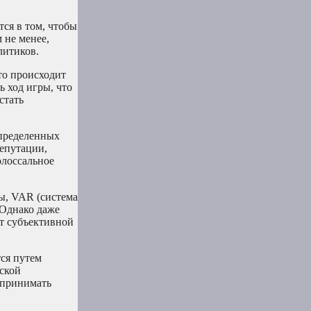
ся в том, чтобы
 не менее,
литиков.
то происходит
ь ход игры, что
стать
определенных
репутации,
олоссальное
ы, VAR (система
 Однако даже
ет субъективной
ся путем
ской
 принимать