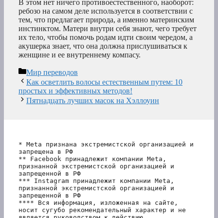
В этом нет ничего противоестественного, наоборот:
ребозо на самом деле используется в соответствии с
тем, что предлагает природа, а именно материнским
инстинктом. Матери внутри себя знают, чего требует
их тело, чтобы помочь родам идти своим чередом, а
акушерка знает, что она должна прислушиваться к
женщине и ее внутреннему компасу.
Рубрики
Мир переводов
Как осветлить волосы естественным путем: 10
простых и эффективных методов!
Пятнадцать лучших масок на Хэллоуин
* Meta признана экстремистской организацией и 
запрещена в РФ
** Facebook принадлежит компании Meta, 
признанной экстремистской организацией и 
запрещенной в РФ
*** Instagram принадлежит компании Meta, 
признанной экстремистской организацией и 
запрещенной в РФ 
**** Вся информация, изложенная на сайте, 
носит сугубо рекомендательный характер и не 
является руководством к действию.