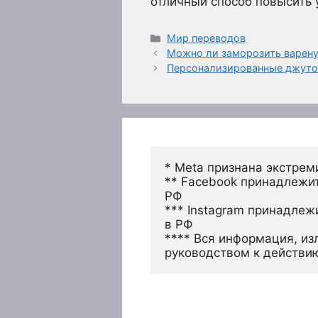
отличный способ повысить 
Рубрики
Мир переводов
Можно ли заморозить варену
Персонализированные джутов
* Meta признана экстрем
** Facebook принадлежит
РФ
*** Instagram принадлеж
в РФ 
**** Вся информация, из
руководством к действи