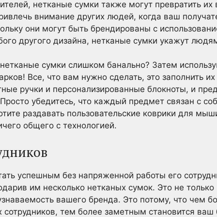
телей, нетканые сумки также могут превратить их 
привлечь внимание других людей, когда ваш получат
кольку они могут быть брендированы с использован
бого другого дизайна, нетканые сумки укажут людям
 нетканые сумки слишком банально? Затем использу
арков! Все, что вам нужно сделать, это заполнить 
тные ручки и персонализированные блокноты, и пред
 Просто убедитесь, что каждый предмет связан с с
хотите раздавать пользовательские коврики для мы
ичего общего с технологией.
удников
тать успешным без напряженной работы его сотруд
подарив им несколько нетканых сумок. Это не тольк
 узнаваемость вашего бренда. Это потому, что чем 
 сотрудников, тем более заметным становится ваш