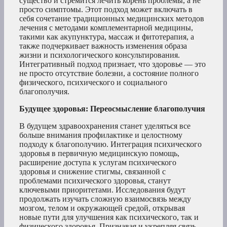
существо и стремится лечить корень проблемы, а не
просто симптомы. Этот подход может включать в
себя сочетание традиционных медицинских методов
лечения с методами комплементарной медицины,
такими как акупунктура, массаж и фитотерапия, а
также подчеркивает важность изменения образа
жизни и психологического консультирования.
Интегративный подход признает, что здоровье — это
не просто отсутствие болезни, а состояние полного
физического, психического и социального
благополучия.
Будущее здоровья: Переосмысление благополучия
В будущем здравоохранения станет уделяться все
больше внимания профилактике и целостному
подходу к благополучию. Интеграция психического
здоровья в первичную медицинскую помощь,
расширение доступа к услугам психического
здоровья и снижение стигмы, связанной с
проблемами психического здоровья, станут
ключевыми приоритетами. Исследования будут
продолжать изучать сложную взаимосвязь между
мозгом, телом и окружающей средой, открывая
новые пути для улучшения как психического, так и
физического здоровья. Признавая и укрепляя связь