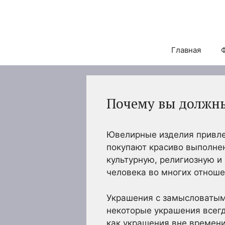
Перейти
к
содержимому
Главная
Почему вы должны
Ювелирные изделия привлек
покупают красиво выполне
культурную, религиозную и
человека во многих отноше
Украшения с замысловатым
некоторые украшения всегд
как украшения вне времени