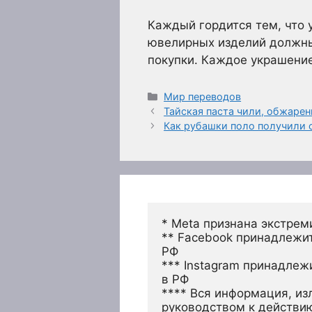
Каждый гордится тем, что 
ювелирных изделий должны 
покупки. Каждое украшение
Рубрики
Мир переводов
Тайская паста чили, обжаре
Как рубашки поло получили 
* Meta признана экстрем
** Facebook принадлежит
РФ
*** Instagram принадлеж
в РФ 
**** Вся информация, из
руководством к действи