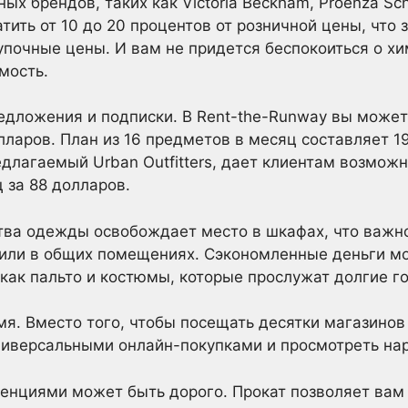
х брендов, таких как Victoria Beckham, Proenza Schou
тить от 10 до 20 процентов от розничной цены, что
упочные цены. И вам не придется беспокоиться о хи
мость.
дложения и подписки. В Rent-the-Runway вы может
ларов. План из 16 предметов в месяц составляет 19
едлагаемый Urban Outfitters, дает клиентам возмож
 за 88 долларов.
ва одежды освобождает место в шкафах, что важно 
 или в общих помещениях. Сэкономленные деньги мо
 как пальто и костюмы, которые прослужат долгие г
я. Вместо того, чтобы посещать десятки магазинов 
ниверсальными онлайн-покупками и просмотреть нар
денциями может быть дорого. Прокат позволяет вам