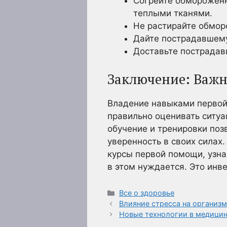
Согрейте обмороженны
теплыми тканями.
Не растирайте обмор
Дайте пострадавшему
Доставьте пострадав
Заключение: Важ
Владение навыками первой 
правильно оценивать ситу
обучение и тренировки поз
уверенность в своих силах.
курсы первой помощи, узна
в этом нуждается. Это инв
Рубрики
Все о здоровье
Влияние стресса на организ
Новые технологии в медицин