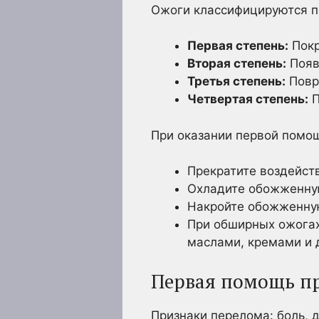
Ожоги классифицируются п
Первая степень:
Покр
Вторая степень:
Появ
Третья степень:
Повр
Четвертая степень:
П
При оказании первой помощ
Прекратите воздейств
Охладите обожженную
Накройте обожженную
При обширных ожогах
маслами, кремами и 
Первая помощь пр
Признаки перелома: боль, 