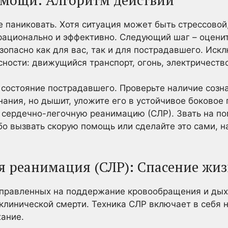
е паниковать. Хотя ситуация может быть стрессовой
рационально и эффективно. Следующий шаг – оценит
зопасно как для вас, так и для пострадавшего. Иск
ости: движущийся транспорт, огонь, электричество 
состояние пострадавшего. Проверьте наличие созна
нания, но дышит, уложите его в устойчивое боковое
 сердечно-легочную реанимацию (СЛР). Звать на п
бо вызвать скорую помощь или сделайте это сами, н
я реанимация (СЛР): Спасение жи
аправленных на поддержание кровообращения и дых
клинической смерти. Техника СЛР включает в себя 
хание.