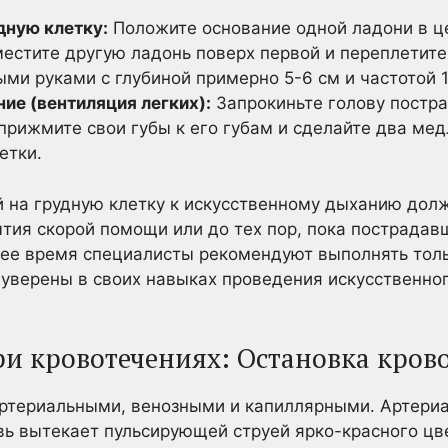
дную клетку:
Положите основание одной ладони в ц
местите другую ладонь поверх первой и переплетит
ми руками с глубиной примерно 5-6 см и частотой 1
ие (вентиляция легких):
Запрокиньте голову постра
прижмите свои губы к его губам и сделайте два ме
етки.
на грудную клетку к искусственному дыханию долж
тия скорой помощи или до тех пор, пока пострадав
щее время специалисты рекомендуют выполнять тол
е уверены в своих навыках проведения искусственно
и кровотечениях: Остановка кров
артериальными, венозными и капиллярными. Артериа
овь вытекает пульсирующей струей ярко-красного цв