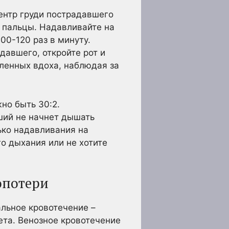
ентр груди пострадавшего
е пальцы. Надавливайте на
00-120 раз в минуту.
давшего, откройте рот и
дленных вдоха, наблюдая за
но быть 30:2.
ший не начнет дышать
ько надавливания на
го дыхания или не хотите
опотери
льное кровотечение –
ета. Венозное кровотечение