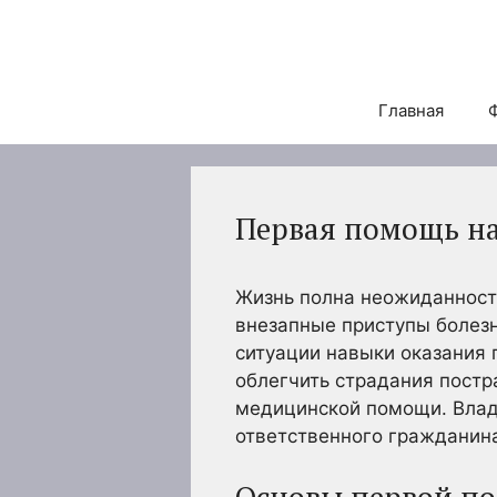
Перейти
к
содержимому
Главная
Первая помощь н
Жизнь полна неожиданносте
внезапные приступы болезн
ситуации навыки оказания 
облегчить страдания постр
медицинской помощи. Владе
ответственного гражданин
Основы первой п