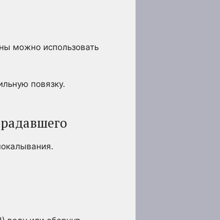
ны можно использовать
ильную повязку.
традавшего
покалывания.