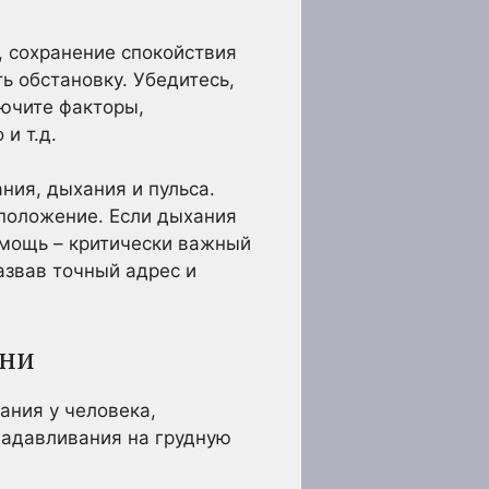
, сохранение спокойствия
ь обстановку. Убедитесь,
лючите факторы,
и т.д.
ния, дыхания и пульса.
 положение. Если дыхания
омощь – критически важный
азвав точный адрес и
зни
ания у человека,
надавливания на грудную