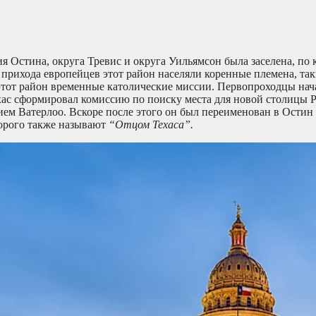
я Остина, округа Тревис и округа Уильямсон была заселена, по 
 прихода европейцев этот район населяли коренные племена, так
этот район временные католические миссии. Первопроходцы нача
ехас сформировал комиссию по поиску места для новой столицы 
ием Ватерлоо. Вскоре после этого он был переименован в Остин 
торого также называют
“Отцом Техаса”.