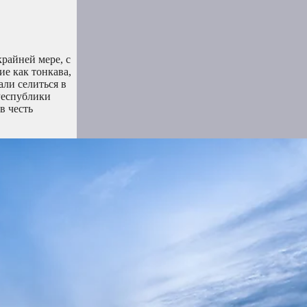
крайней мере, с
ие как тонкава,
ли селиться в
Республики
в честь