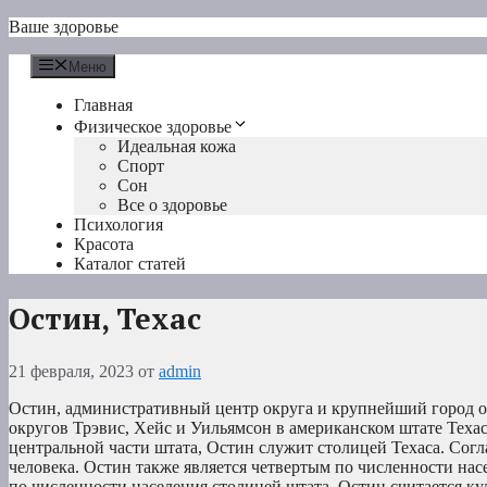
Перейти
Ваше здоровье
к
содержимому
Меню
Главная
Физическое здоровье
Идеальная кожа
Спорт
Сон
Все о здоровье
Психология
Красота
Каталог статей
Остин, Техас
21 февраля, 2023
от
admin
Остин, административный центр округа и крупнейший город о
округов Трэвис, Хейс и Уильямсон в американском штате Теха
центральной части штата, Остин служит столицей Техаса. Сог
человека. Остин также является четвертым по численности нас
по численности населения столицей штата. Остин считается к