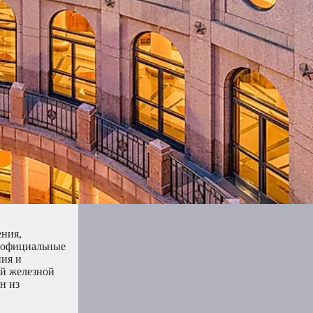
ения,
ь официальные
ния и
ой железной
н из