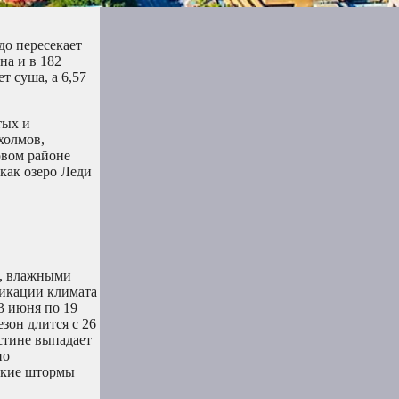
до пересекает
на и в 182
т суша, а 6,57
тых и
холмов,
овом районе
 как озеро Леди
и, влажными
фикации климата
3 июня по 19
езон длится с 26
Остине выпадает
но
еские штормы