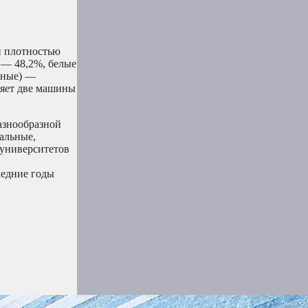
и плотностью
 — 48,2%, белые
чные) —
ляет две машины
разнообразной
альные,
 университетов
ледние годы