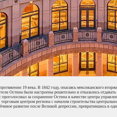
протяжении 19 века. В 1842 году, опасаясь мексиканского вторж
ители Остина были настроены решительно и отказались отдават
 проголосовал за сохранение Остина в качестве центра управле
торговым центром региона с началом строительства центральн
ойчивое развитие после Великой депрессии, превратившись в оди