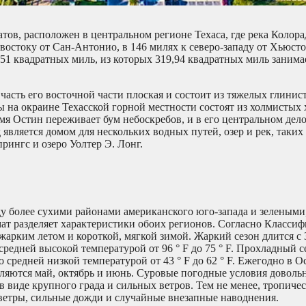
в, расположен в центральном регионе Техаса, где река Колора
-востоку от Сан-Антонио, в 146 милях к северо-западу от Хьюсто
51 квадратных миль, из которых 319,94 квадратных миль занимае
часть его восточной части плоская и состоит из тяжелых глинис
ы на окраине Техасской горной местности состоят из холмистых 
мя Остин переживает бум небоскребов, и в его центральном дел
является домом для нескольких водных путей, озер и рек, таких
рингс и озеро Уолтер Э. Лонг.
у более сухими районами американского юго-запада и зеленым
мат разделяет характеристики обоих регионов. Согласно Класси
арким летом и короткой, мягкой зимой. Жаркий сезон длится с 
 средней высокой температурой от 96 ° F до 75 ° F. Прохладный с
 средней низкой температурой от 43 ° F до 62 ° F. Ежегодно в 
ляются май, октябрь и июнь. Суровые погодные условия доволь
 в виде крупного града и сильных ветров. Тем не менее, тропич
 ветры, сильные дожди и случайные внезапные наводнения.