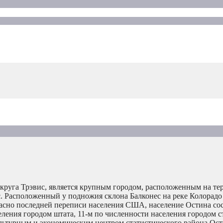
круга Трэвис, является крупным городом, расположенным на те
с. Расположенный у подножия склона Балконес на реке Колорадо
ласно последней переписи населения США, население Остина сос
еления городом штата, 11-м по численности населения городом 
ультурным и экономическим центром статистического района Ост