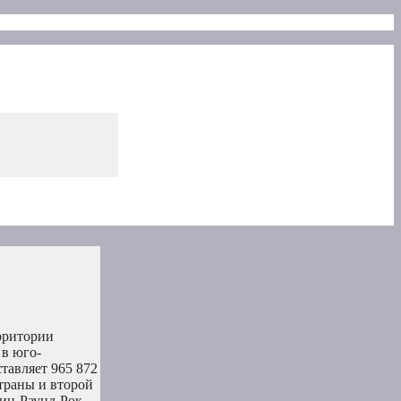
рритории
 в юго-
тавляет 965 872
страны и второй
ин-Раунд-Рок-