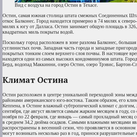
Вид с воздуха на город Остин в Техасе.
Остин, самая южная столица штата смежных Соединенных Штато
откос Балконес. Город находится примерно в 74 милях к северо
милях к югу от Далласа. Остин занимает общую площадь в 326,
квадратных миль покрыты водой.
Поскольку город расположен в зоне разлома Балконес, большая 
суглинистых почв. Западная часть города и западные пригород
покрытых тонким слоем верхнего слоя почвы. В настоящее вре
находятся одни из самых высоких кондоминиумов штата. Город 
Берд, водопад Маккинни, озеро Остин, озеро Трэвис, Бартон-Сп
Климат Остина
Остин расположен в центре уникальной переходной зоны межд
районами американского юго-востока. Таким образом, его кли
Кеппена, в Остине влажный субтропический климат с долгим, ж
сентября, где август является самым жарким месяцем в году, со
ноября по 22 февраля, где январь — самый прохладный месяц со
в среднем 34,2 дюйма осадков. Самыми влажными месяцами яв
распространены в весенний сезон, что проявляется в основном
могут возникать несколько раз в год, принося разрушительные