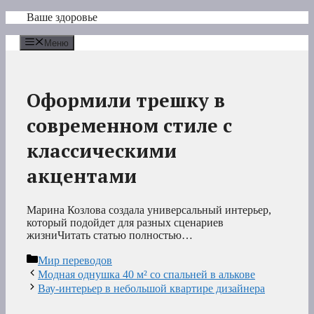
Перейти
Ваше здоровье
к
содержимому
Меню
Оформили трешку в
современном стиле с
классическими
акцентами
Марина Козлова создала универсальный интерьер,
который подойдет для разных сценариев
жизниЧитать статью полностью…
Рубрики
Мир переводов
Модная однушка 40 м² со спальней в алькове
Вау-интерьер в небольшой квартире дизайнера