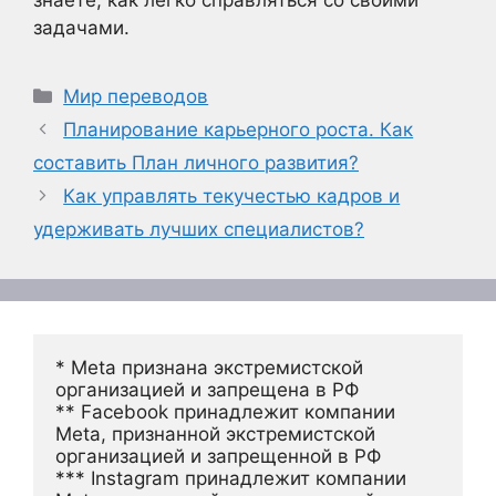
знаете, как легко справляться со своими
задачами.
Рубрики
Мир переводов
Планирование карьерного роста. Как
составить План личного развития?
Как управлять текучестью кадров и
удерживать лучших специалистов?
* Meta признана экстремистской 
организацией и запрещена в РФ
** Facebook принадлежит компании 
Meta, признанной экстремистской 
организацией и запрещенной в РФ
*** Instagram принадлежит компании 