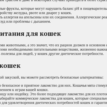
ые фрукты, которые могут нарушить баланс рН в пищеваритель
ойству желудка, рвоте или диарее у кошек.
ь аллергия на апельсины или их соединения. Аллергические ре
 зуд или проблемы с дыханием.
питания для кошек
и животными, а это значит, что их рацион должен в основном с
ругими необходимыми питательными веществами, жизненно важна
ь полезны для людей, у кошек другие диетические потребности.
 кошек
ой закуской, вы можете рассмотреть безопасные альтернативы:
 безопасное и приятное лакомство для них. Кошачья мята стиму
нением к играм вашей кошки.
ицу или индейку. Это более подходящее лакомство для их плото
бирайте коммерческие лакомства для кошек, которые специальн
 для удовлетворения диетических потребностей кошек и гаранти