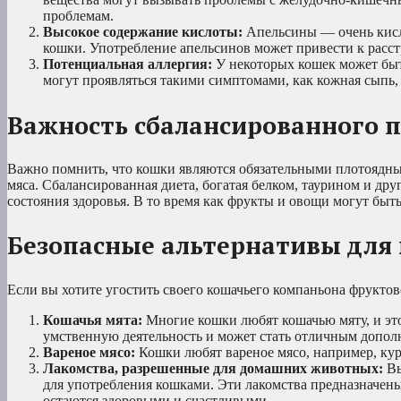
проблемам.
Высокое содержание кислоты:
Апельсины — очень кисл
кошки. Употребление апельсинов может привести к расстр
Потенциальная аллергия:
У некоторых кошек может быт
могут проявляться такими симптомами, как кожная сыпь,
Важность сбалансированного 
Важно помнить, что кошки являются обязательными плотоядным
мяса. Сбалансированная диета, богатая белком, таурином и д
состояния здоровья. В то время как фрукты и овощи могут быт
Безопасные альтернативы для
Если вы хотите угостить своего кошачьего компаньона фруктов
Кошачья мята:
Многие кошки любят кошачью мяту, и это
умственную деятельность и может стать отличным допол
Вареное мясо:
Кошки любят вареное мясо, например, кур
Лакомства, разрешенные для домашних животных:
Вы
для употребления кошками. Эти лакомства предназначены
остаются здоровыми и счастливыми.