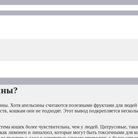
ины?
ьсины. Хотя апельсины считаются полезными фруктами для людей 
тв, кошкам они не подходят. Этот вывод подкрепляется нескол
ема кошек более чувствительна, чем у людей. Цитрусовые, таки
 как лимонен и линалоол, которые могут быть токсичными для к
м трактом и даже в некоторых случаях приводить к более серь