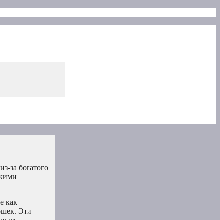
из-за богатого
ькими
е как
ошек. Эти
езным