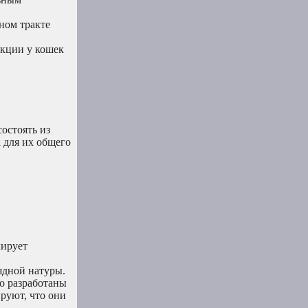
ном тракте
акции у кошек
остоять из
 для их общего
лирует
ядной натуры.
о разработаны
руют, что они