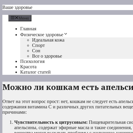
Перейти
Ваше здоровье
к
содержимому
Меню
Главная
Физическое здоровье
Идеальная кожа
Спорт
Сон
Все о здоровье
Психология
Красота
Каталог статей
Можно ли кошкам есть апельс
Ответ на этот вопрос прост: нет, кошкам не следует есть апел
содержания витамина С и различных других питательных вещес
причинами:
Чувствительность к цитрусовым:
Пищеварительная сист
апельсины, содержат эфирные масла и такие соединения,
вещества могут вызывать проблемы с желудочно-кишечны