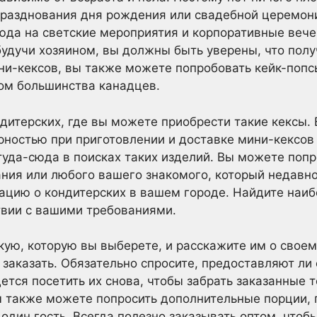
празднования дня рождения или свадебной церемони
юда на светские мероприятия и корпоративные вечер
 будучи хозяином, вы должны быть уверены, что пол
и-кексов, вы также можете попробовать кейк-попс
м большинства канадцев.
итерских, где вы можете приобрести такие кексы. 
ностью при приготовлении и доставке мини-кексов н
туда-сюда в поисках таких изделий. Вы можете попр
ания или любого вашего знакомого, который недавн
ацию о кондитерских в вашем городе. Найдите наи
твии с вашими требованиями.
кую, которую вы выберете, и расскажите им о своем
 заказать. Обязательно спросите, предоставляют ли 
ется посетить их снова, чтобы забрать заказанные 
ы также можете попросить дополнительные порции, 
 один гость. Всегда полезно заказывать оптом, что