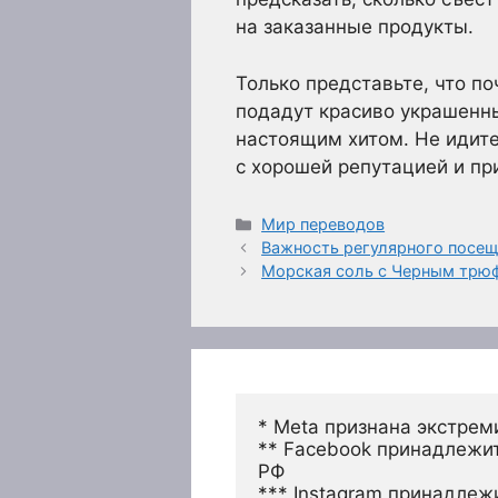
на заказанные продукты.
Только представьте, что по
подадут красиво украшенны
настоящим хитом. Не идите
с хорошей репутацией и пр
Рубрики
Мир переводов
Важность регулярного посе
Морская соль с Черным трю
* Meta признана экстрем
** Facebook принадлежит
РФ
*** Instagram принадлеж