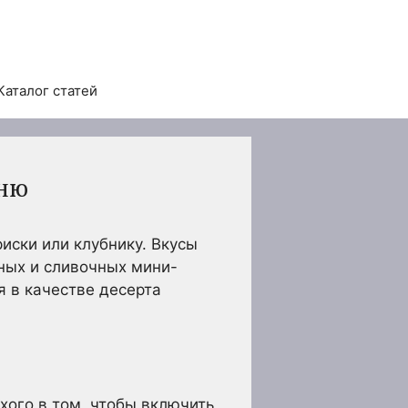
Каталог статей
еню
иски или клубнику. Вкусы
сных и сливочных мини-
я в качестве десерта
хого в том, чтобы включить