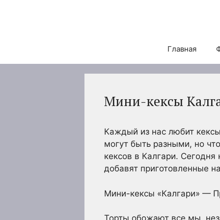
Перейти
к
содержимому
Главная
Мини-кексы Калга
Каждый из нас любит кексы
могут быть разными, но чт
кексов в Калгари. Сегодня 
добавят приготовленные на 
Мини-кексы «Калгари» — Пр
Торты обожают все мы, нез