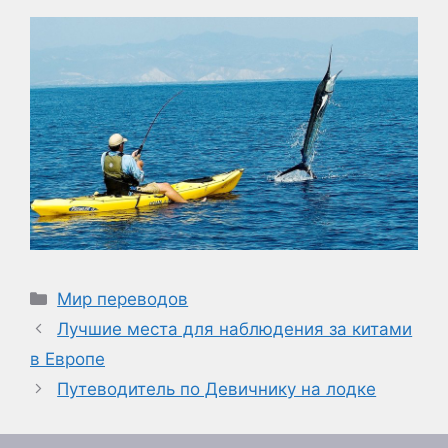
Рубрики
Мир переводов
Лучшие места для наблюдения за китами
в Европе
Путеводитель по Девичнику на лодке