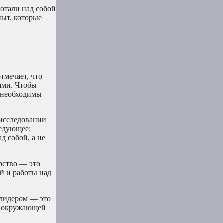
ботали над собой
пыт, которые
тмечает, что
ами. Чтобы
а необходимы
 исследовании
ледующее:
д собой, а не
рство — это
й и работы над
 лидером — это
ов окружающей