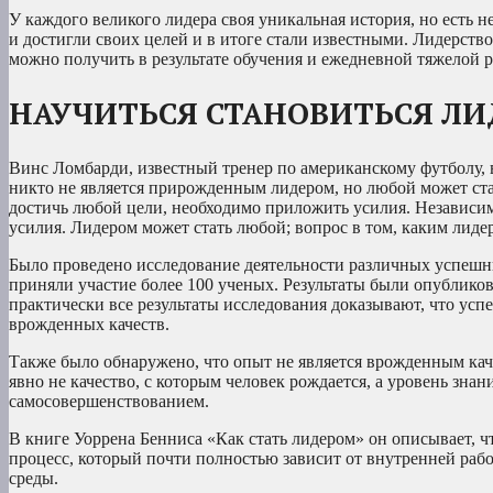
У каждого великого лидера своя уникальная история, но есть не
и достигли своих целей и в итоге стали известными. Лидерств
можно получить в результате обучения и ежедневной тяжелой 
НАУЧИТЬСЯ СТАНОВИТЬСЯ Л
Винс Ломбарди, известный тренер по американскому футболу, в с
никто не является прирожденным лидером, но любой может ста
достичь любой цели, необходимо приложить усилия. Независим
усилия. Лидером может стать любой; вопрос в том, каким лиде
Было проведено исследование деятельности различных успешных
приняли участие более 100 ученых. Результаты были опубликова
практически все результаты исследования доказывают, что успе
врожденных качеств.
Также было обнаружено, что опыт не является врожденным кач
явно не качество, с которым человек рождается, а уровень зн
самосовершенствованием.
В книге Уоррена Бенниса «Как стать лидером» он описывает, ч
процесс, который почти полностью зависит от внутренней ра
среды.