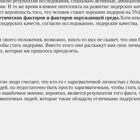
асно результатам исследования, социально активные, амбициоз
и. В то же время влияние интеллекта на развитие лидерских кач
 вероятность того, что человек станет хорошим лидером на 5%)
нетических факторов и факторов окружающей среды.
Хотя нек
идерских качеств, согласно исследованию, лидерские качества, 
 своего положения, возможно, никто из них не скажет, что они
бы стать лидерами. Вместо этого они расскажут вам свои личн
ях, которые им пришлось преодолеть.
гие люди считают, что кто-то с харизматичной личностью с бол
юдей, но недостаточно быть просто харизматичным, чтобы стать
 ошибочное мнение, вероятно, является результатом того факта, 
зматичных людей, которые также обладали отличными лидерски