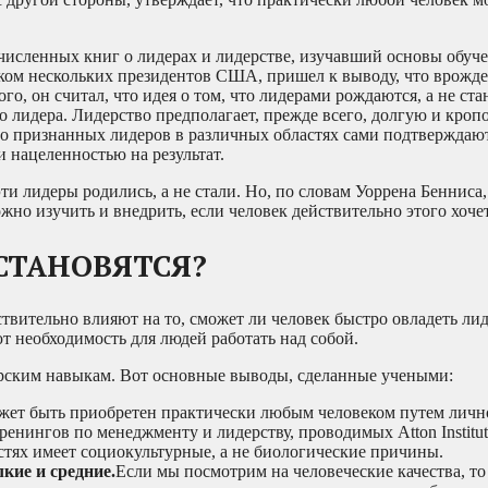
численных книг о лидерах и лидерстве, изучавший основы обуче
иком нескольких президентов США, пришел к выводу, что врожд
го, он считал, что идея о том, что лидерами рождаются, а не ста
 лидера. Лидерство предполагает, прежде всего, долгую и кроп
во признанных лидеров в различных областях сами подтверждают 
и нацеленностью на результат.
ти лидеры родились, а не стали. Но, по словам Уоррена Бенниса,
о изучить и внедрить, если человек действительно этого хочет
СТАНОВЯТСЯ?
твительно влияют на то, сможет ли человек быстро овладеть ли
т необходимость для людей работать над собой.
рским навыкам. Вот основные выводы, сделанные учеными:
жет быть приобретен практически любым человеком путем личн
ренингов по менеджменту и лидерству, проводимых Atton Institut
ях имеет социокультурные, а не биологические причины.
кие и средние.
Если мы посмотрим на человеческие качества, то