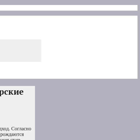
рские
дход. Согласно
 рождаются
ожет стать