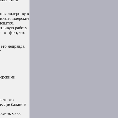
ния лидерству в
енные лидерские
новятся,
отливую работу
тот факт, что
 это неправда.
.
дерскими
остного
e. Дисбаланс в
 очень мало