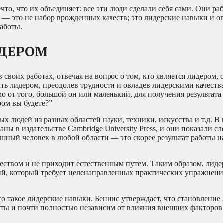
что, что их объединяет: все эти люди сделали себя сами. Они ра
о — это не набор врожденных качеств; это лидерские навыки и о
работы.
ИДЕРОМ
воих работах, отвечая на вопрос о том, кто является лидером, о
ть лидером, преодолев трудности и овладев лидерскими качеств
о от того, большой он или маленький, для получения результат
ром вы будете?”
 людей из разных областей науки, техники, искусства и т.д. В
ны в издательстве Cambridge University Press, и они показали с
шный человек в любой области — это скорее результат работы на
еством и не приходит естественным путем. Таким образом, лиде
аний, который требует целенаправленных практических упражнени
то такое лидерские навыки. Беннис утверждает, что становление
боты и почти полностью независим от влияния внешних фактор