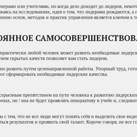
нерами или учителями, но когда дело доходит до лидеров, некот
ясь на исследованиях, идея о том, что лидерами рождаются, а н
ению основ, методов и практик управления является ключом к то
ТОЯННОЕ САМОСОВЕРШЕНСТВО
 практически любой человек может развить необходимые лидерс
ием скрытых качеств позволяет вам стать лидером.
но развить путем целенаправленной работы. Упорный труд, гот
яют сформировать необходимые лидерские качества.
я серьезным препятствием на пути человека к развитию лидерских
нах, он / она не будет проявлять инициативу в учебе и, следоват
с тем, что не все люди могут понять себя и выделить свое виде
ться результатов и проявить свой талант. Короче говоря, не все 