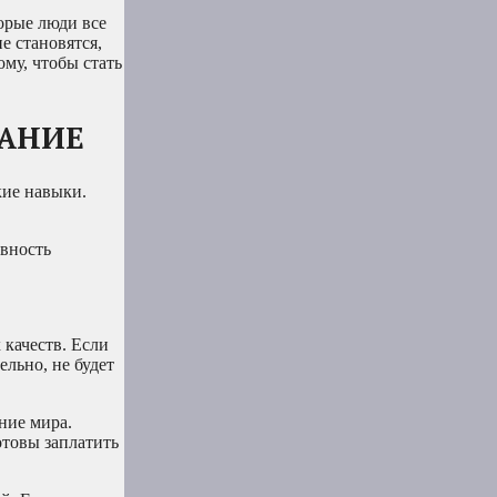
орые люди все
е становятся,
му, чтобы стать
ВАНИЕ
кие навыки.
овность
 качеств. Если
ельно, не будет
ние мира.
готовы заплатить