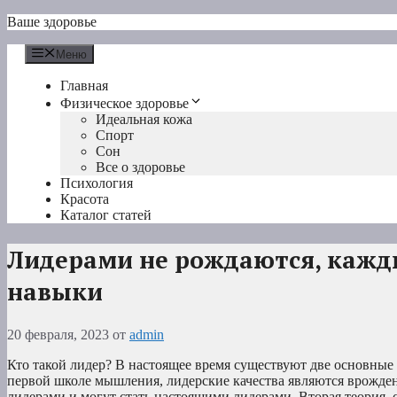
Перейти
Ваше здоровье
к
содержимому
Меню
Главная
Физическое здоровье
Идеальная кожа
Спорт
Сон
Все о здоровье
Психология
Красота
Каталог статей
Лидерами не рождаются, кажд
навыки
20 февраля, 2023
от
admin
Кто такой лидер? В настоящее время существуют две основные
первой школе мышления, лидерские качества являются врожде
лидерами и могут стать настоящими лидерами. Вторая теория, 