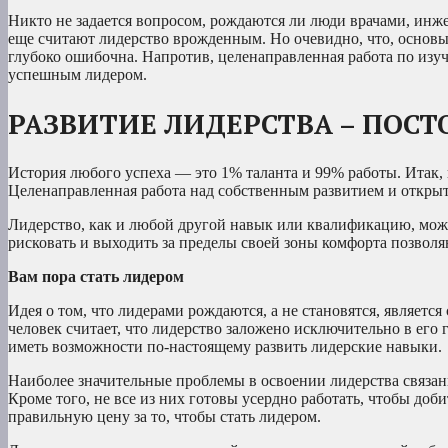
Никто не задается вопросом, рождаются ли люди врачами, инже
еще считают лидерство врожденным. Но очевидно, что, основыва
глубоко ошибочна. Напротив, целенаправленная работа по изуч
успешным лидером.
РАЗВИТИЕ ЛИДЕРСТВА – ПОС
История любого успеха — это 1% таланта и 99% работы. Итак,
Целенаправленная работа над собственным развитием и открыт
Лидерство, как и любой другой навык или квалификацию, мож
рисковать и выходить за пределы своей зоны комфорта позвол
Вам пора стать лидером
Идея о том, что лидерами рождаются, а не становятся, являетс
человек считает, что лидерство заложено исключительно в его ге
иметь возможности по-настоящему развить лидерские навыки.
Наиболее значительные проблемы в освоении лидерства связаны 
Кроме того, не все из них готовы усердно работать, чтобы доби
правильную цену за то, чтобы стать лидером.