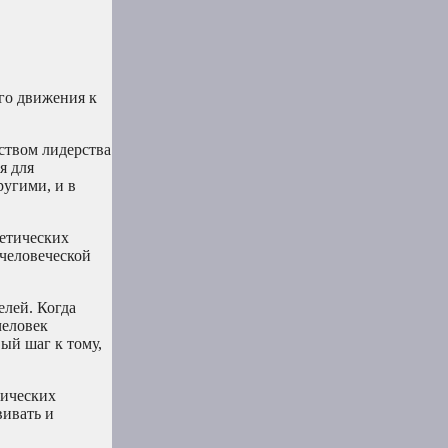
ого движения к
ством лидерства
я для
ругими, и в
нетических
 человеческой
елей. Когда
человек
вый шаг к тому,
тических
вивать и