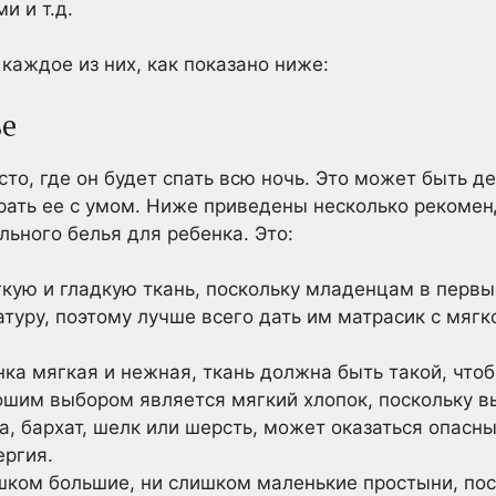
и и т.д.
каждое из них, как показано ниже:
ье
то, где он будет спать всю ночь. Это может быть дет
ать ее с умом. Ниже приведены несколько рекомен
ьного белья для ребенка. Это:
гкую и гладкую ткань, поскольку младенцам в первы
туру, поэтому лучше всего дать им матрасик с мяг
нка мягкая и нежная, ткань должна быть такой, что
ошим выбором является мягкий хлопок, поскольку вы
за, бархат, шелк или шерсть, может оказаться опасн
ергия.
шком большие, ни слишком маленькие простыни, пос