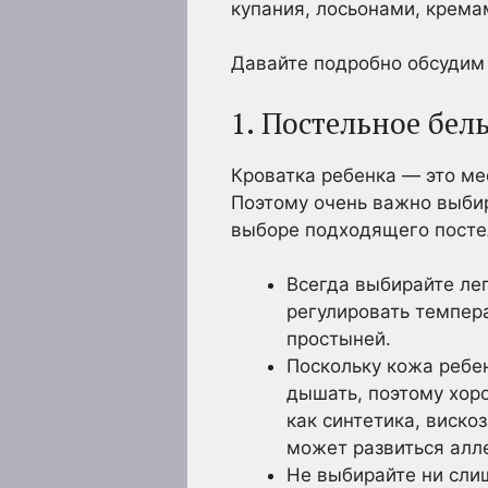
купания, лосьонами, кремам
Давайте подробно обсудим 
1. Постельное бел
Кроватка ребенка — это мес
Поэтому очень важно выбир
выборе подходящего постел
Всегда выбирайте ле
регулировать темпера
простыней.
Поскольку кожа ребе
дышать, поэтому хор
как синтетика, виско
может развиться алл
Не выбирайте ни сли