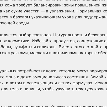
ая кожа требует балансировки: зоны повышенной ж
 как сухие участки — в увлажнении. Нормальная к
ается в базовом ухаживающем уходе для поддержани
жающей среды.
ляется выбор составов. Натуральность и безопасн
нок косметики. Избегайте продуктов, содержащих 
абены, сульфаты и силиконы. Вместо этого отдайте 
экстрактами, маслами и витаминами, которые обе
уальных потребностях кожи, которые могут варьиров
го фона и даже эмоционального состояния. Зимой 
ах, а летом в освежающих и легких формулах. Испо
ы для тела и пилинги, чтобы улучшить текстуру кожи
ть советы специалистов. Консультация с дерматоло