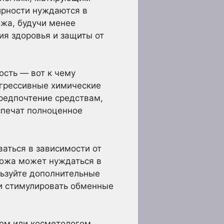
ирности нуждаются в
ожа, будучи менее
я здоровья и защиты от
ость — вот к чему
агрессивные химические
предпочтение средствам,
спечат полноценное
аться в зависимости от
кожа может нуждаться в
льзуйте дополнительные
 и стимулировать обменные
гом или косметологом