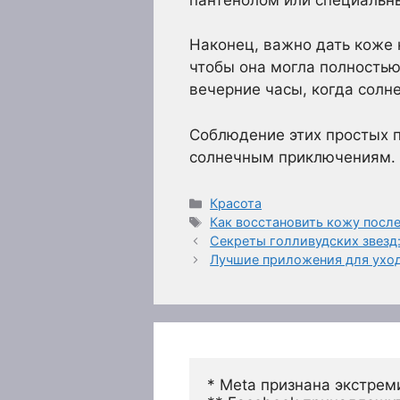
Наконец, важно дать коже 
чтобы она могла полностью
вечерние часы, когда солн
Соблюдение этих простых п
солнечным приключениям.
Рубрики
Красота
Метки
Как восстановить кожу после
Секреты голливудских звезд
Лучшие приложения для уход
* Meta признана экстрем