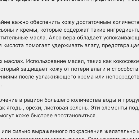
айне важно обеспечить кожу достаточным количеств
оны и кремы, которые содержат такие ингредиенты,
астительные масла. Алоэ вера обладает успокаива
я кислота помогает удерживать влагу, предотвраща
х маслах. Использование масел, таких как кокосово
который защищает кожу от потери влаги и способств
ениями после увлажняющего крема или непосредств
.
чение в рацион большего количества воды и проду
ак ягоды, орехи, листовая зелень. Эти элементы по
могут коже быстрее восстановиться.
 или сильно выраженного покраснения желательно и
ми компонентами после загара. Они ускорят заживл