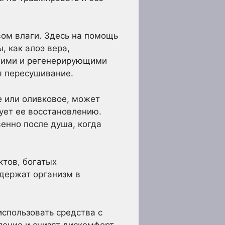
ом влаги. Здесь на помощь
 как алоэ вера,
ющими и регенерирующими
я пересушивание.
е или оливковое, может
ует ее восстановлению.
енно после душа, когда
ктов, богатых
ддержат организм в
спользовать средства с
ение и снизят дискомфорт.