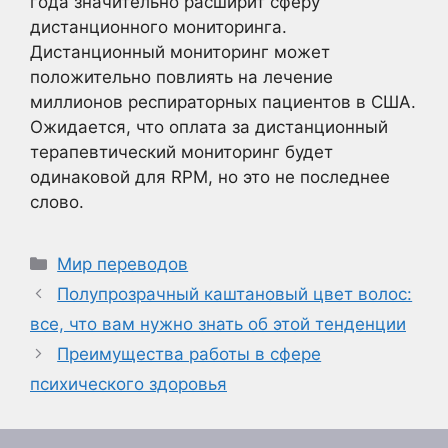
года значительно расширит сферу
дистанционного мониторинга.
Дистанционный мониторинг может
положительно повлиять на лечение
миллионов респираторных пациентов в США.
Ожидается, что оплата за дистанционный
терапевтический мониторинг будет
одинаковой для RPM, но это не последнее
слово.
Рубрики
Мир переводов
Полупрозрачный каштановый цвет волос:
все, что вам нужно знать об этой тенденции
Преимущества работы в сфере
психического здоровья