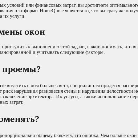
дных условий или финансовых затрат, вы достигнете оптимально
вания платформы HomeQuote является то, что вы сразу же полу
а их услуги.
амены окон
м приступить к выполнению этой задачи, важно понимать, что в
алансированной и учитывать следующие факторы.
е проемы?
те впустить в дом больше света, специалистам придется расши
ует риск нарушения равновесия стены и нарушения целостности 
 заключение архитектора. Их услуги, а также использование пе
ных затрат.
поменять?
пропорционально общему бюджету, это ошибка. Чем больше окон