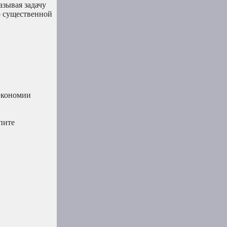
азывая задачу
о существенной
 экономии
пите