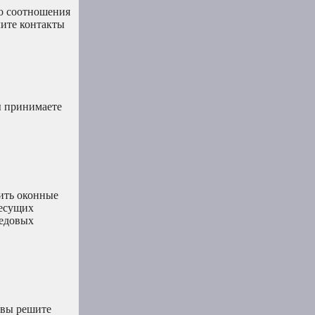
го соотношения
чите контакты
ы принимаете
рить оконные
несущих
редовых
 вы решите