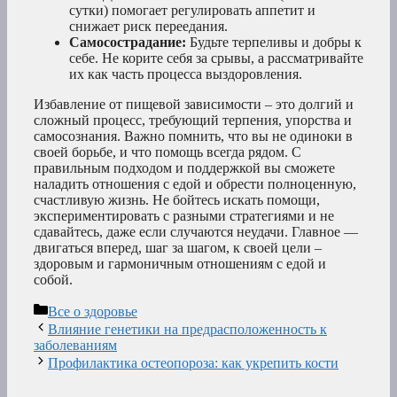
сутки) помогает регулировать аппетит и
снижает риск переедания.
Самосострадание:
Будьте терпеливы и добры к
себе. Не корите себя за срывы, а рассматривайте
их как часть процесса выздоровления.
Избавление от пищевой зависимости – это долгий и
сложный процесс, требующий терпения, упорства и
самосознания. Важно помнить, что вы не одиноки в
своей борьбе, и что помощь всегда рядом. С
правильным подходом и поддержкой вы сможете
наладить отношения с едой и обрести полноценную,
счастливую жизнь. Не бойтесь искать помощи,
экспериментировать с разными стратегиями и не
сдавайтесь, даже если случаются неудачи. Главное —
двигаться вперед, шаг за шагом, к своей цели –
здоровым и гармоничным отношениям с едой и
собой.
Рубрики
Все о здоровье
Влияние генетики на предрасположенность к
заболеваниям
Профилактика остеопороза: как укрепить кости