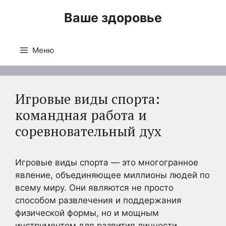
Перейти
Ваше здоровье
к
содержимому
Меню
Игровые виды спорта:
командная работа и
соревновательный дух
Игровые виды спорта — это многогранное
явление, объединяющее миллионы людей по
всему миру. Они являются не просто
способом развлечения и поддержания
физической формы, но и мощным
инструментом для развития личности,