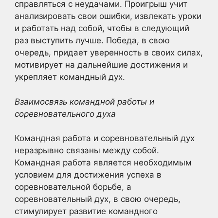
справляться с неудачами. Проигрыш учит
анализировать свои ошибки, извлекать уроки
и работать над собой, чтобы в следующий
раз выступить лучше. Победа, в свою
очередь, придает уверенность в своих силах,
мотивирует на дальнейшие достижения и
укрепляет командный дух.
Взаимосвязь командной работы и
соревновательного духа
Командная работа и соревновательный дух
неразрывно связаны между собой.
Командная работа является необходимым
условием для достижения успеха в
соревновательной борьбе, а
соревновательный дух, в свою очередь,
стимулирует развитие командного