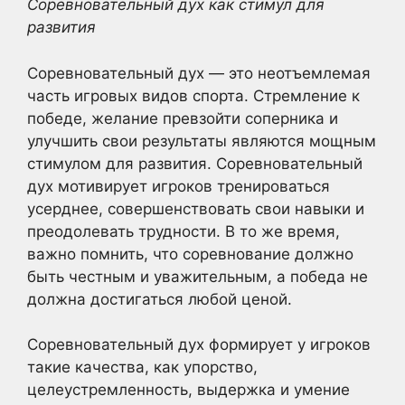
Соревновательный дух как стимул для
развития
Соревновательный дух — это неотъемлемая
часть игровых видов спорта. Стремление к
победе, желание превзойти соперника и
улучшить свои результаты являются мощным
стимулом для развития. Соревновательный
дух мотивирует игроков тренироваться
усерднее, совершенствовать свои навыки и
преодолевать трудности. В то же время,
важно помнить, что соревнование должно
быть честным и уважительным, а победа не
должна достигаться любой ценой.
Соревновательный дух формирует у игроков
такие качества, как упорство,
целеустремленность, выдержка и умение