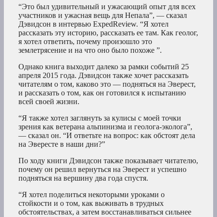
“Это был удивительный и ужасающий опыт для всех
участников и ужасная вещь для Непала”, — сказал
Дэвидсон в интервью ExpedReview. “Я хотел
рассказать эту историю, рассказать ее там. Как геолог,
я хотел ответить, почему произошло это
землетрясение и на что оно было похоже ”.
Однако книга выходит далеко за рамки событий 25
апреля 2015 года. Дэвидсон также хочет рассказать
читателям о том, каково это — подняться на Эверест,
и рассказать о том, как он готовился к испытанию
всей своей жизни.
“Я также хотел заглянуть за кулисы с моей точки
зрения как ветерана альпинизма и геолога-эколога”,
— сказал он. “И ответьте на вопрос: как обстоят дела
на Эвересте в наши дни?”
По ходу книги Дэвидсон также показывает читателю,
почему он решил вернуться на Эверест и успешно
подняться на вершину два года спустя.
“Я хотел поделиться некоторыми уроками о
стойкости и о том, как выживать в трудных
обстоятельствах, а затем восстанавливаться сильнее