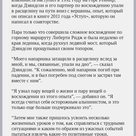
когда Дэвидсон и его партнер по восхождению упали
в расщелину на пути вниз с вершины, опыт, который
он описал в книге 2011 года «Уступ», которую он
написал в соавторстве.
Пара только что совершила сложное восхождение по
горному маршруту Либерти Ридж и была недалеко от
края ледника, когда рухнул ледяной мост, который
Дэвидсон прощупывал своим топором.
“Моего напарника затащили в расщелину вслед за
мной, и мы, связанные, упали на дно”, — сказал
Дэвидсон. “К сожалению, мой напарник погиб при
падении, и я был погребен под снегом и застрял там
вместе с ним”.
“Я узнал пару вещей о жизни и пару вещей о
восхождении из этого опыта”, — добавил он. “Я
всегда считал себя осторожным альпинистом, и это
только еще больше подчеркивало это”.
“Затем мне также пришлось усвоить несколько
жизненных уроков о том, как справляться с трудными
ситуациями и каким-то образом из ужасных событий
пытаться извлечь какие-то позитивные уроки,