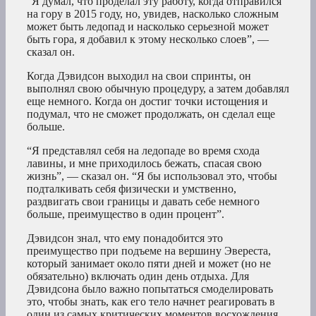
“Я думал, что проделал эту работу, когда отправился
на гору в 2015 году, но, увидев, насколько сложным
может быть ледопад и насколько серьезной может
быть гора, я добавил к этому несколько слоев”, —
сказал он.
Когда Дэвидсон выходил на свои спринты, он
выполнял свою обычную процедуру, а затем добавлял
еще немного. Когда он достиг точки истощения и
подумал, что не сможет продолжать, он сделал еще
больше.
“Я представлял себя на ледопаде во время схода
лавины, и мне приходилось бежать, спасая свою
жизнь”, — сказал он. “Я бы использовал это, чтобы
подталкивать себя физически и умственно,
раздвигать свои границы и давать себе немного
больше, преимущество в один процент”.
Дэвидсон знал, что ему понадобится это
преимущество при подъеме на вершину Эвереста,
который занимает около пяти дней и может (но не
обязательно) включать один день отдыха. Для
Дэвидсона было важно попытаться смоделировать
это, чтобы знать, как его тело начнет реагировать в
один из самых критических моментов восхождения.