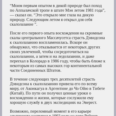
“Моим первым опытом в дикой природе был поход
по Аппалачской тропе в штате Мэн летом 1981 года”,
— сказал он. “Это открыло мне глаза на дикую
природу. Следующим летом я открыл для себя
скалолазание ”.
После его первого опыта восхождения на скромные
скалы центрального Массачусетса страсть Дэвидсона
к скалолазанию воспламенилась. Вскоре он
обнаружил, что отказывается от некоторых других
своих увлечений, чтобы сосредоточиться на
скалолазании, а затем и на ледолазании, и даже
переехал в Колорадо в 1986 году, чтобы быть ближе к
некоторым из самых высоких гор континентальной
части Соединенных Штатов.
В течение следующих трех десятилетий страсть
Дэвидсона к скалолазанию привела его по всему
миру, от Аконкагуа в Аргентине до Чо Ойю в Тибете
(Китай). По пути он получил ценные уроки о
восхождении и жизни, которые сослужили ему
хорошую службу в двух экспедициях на Эверест.
Возможно, переломный момент в его карьере
альпиниста наступил в 1992 году на горе Рейнир,