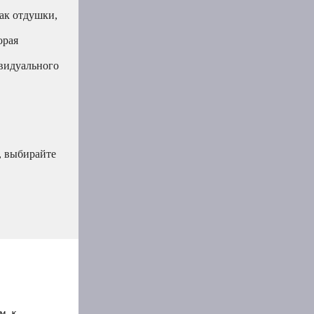
как отдушки,
орая
ивидуального
, выбирайте
м к 