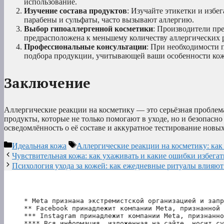
использование.
Изучение состава продуктов
: Изучайте этикетки и избе
парабены и сульфаты, часто вызывают аллергию.
Выбор гипоаллергенной косметики
: Производители пр
предрасположена к меньшему количеству аллергических 
Профессиональные консультации
: При необходимости 
подбора продукции, учитывающей ваши особенности ко
Заключение
Аллергические реакции на косметику — это серьёзная проблема,
продукты, которые не только помогают в уходе, но и безопасно
осведомлённость о её составе и аккуратное тестирование новы
Рубрики
Метки
Идеальная кожа
Аллергические реакции на косметику: как
Чувствительная кожа: как ухаживать и какие ошибки избегат
Психология ухода за кожей: как ежедневные ритуалы влияют
* Meta признана экстремистской организацией и запр
** Facebook принадлежит компании Meta, признанной 
*** Instagram принадлежит компании Meta, признанно
**** Вся информация, изложенная на сайте, носит су