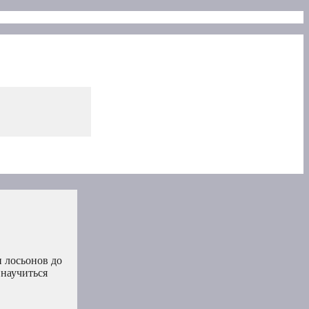
и лосьонов до
 научиться