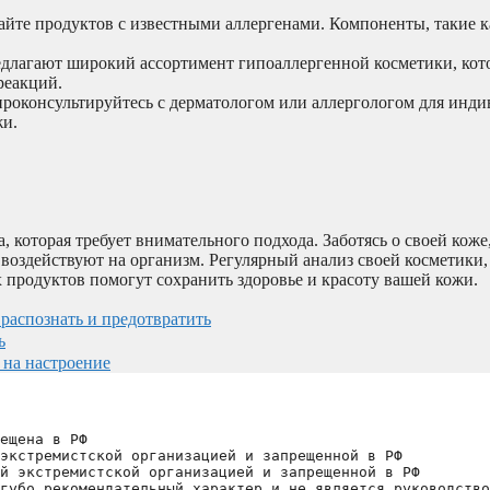
гайте продуктов с известными аллергенами. Компоненты, такие 
едлагают широкий ассортимент гипоаллергенной косметики, кот
реакций.
проконсультируйтесь с дерматологом или аллергологом для инд
жи.
 которая требует внимательного подхода. Заботясь о своей коже
 воздействуют на организм. Регулярный анализ своей косметики,
х продуктов помогут сохранить здоровье и красоту вашей кожи.
 распознать и предотвратить
ь
 на настроение
ещена в РФ
экстремистской организацией и запрещенной в РФ
й экстремистской организацией и запрещенной в РФ 
губо рекомендательный характер и не является руководство