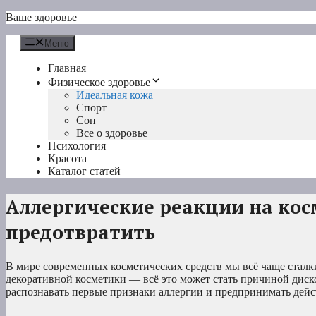
Перейти
Ваше здоровье
к
содержимому
Меню
Главная
Физическое здоровье
Идеальная кожа
Спорт
Сон
Все о здоровье
Психология
Красота
Каталог статей
Аллергические реакции на кос
предотвратить
В мире современных косметических средств мы всё чаще сталк
декоративной косметики — всё это может стать причиной дис
распознавать первые признаки аллергии и предпринимать дейс