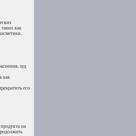
ческих
 таких как
косметики.
аснения, зуд
ь как
прекратить его
 продукта на
 продолжить