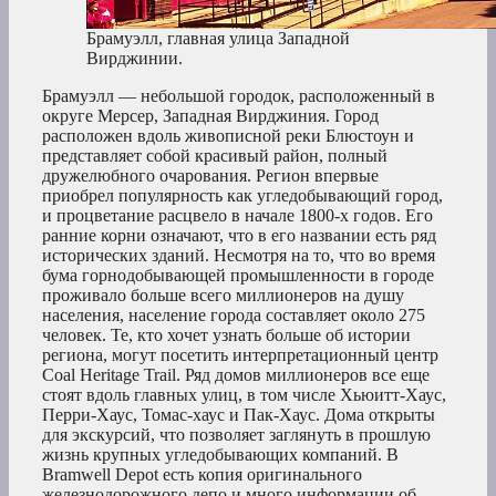
Брамуэлл, главная улица Западной
Вирджинии.
Брамуэлл — небольшой городок, расположенный в
округе Мерсер, Западная Вирджиния. Город
расположен вдоль живописной реки Блюстоун и
представляет собой красивый район, полный
дружелюбного очарования. Регион впервые
приобрел популярность как угледобывающий город,
и процветание расцвело в начале 1800-х годов. Его
ранние корни означают, что в его названии есть ряд
исторических зданий. Несмотря на то, что во время
бума горнодобывающей промышленности в городе
проживало больше всего миллионеров на душу
населения, население города составляет около 275
человек. Те, кто хочет узнать больше об истории
региона, могут посетить интерпретационный центр
Coal Heritage Trail. Ряд домов миллионеров все еще
стоят вдоль главных улиц, в том числе Хьюитт-Хаус,
Перри-Хаус, Томас-хаус и Пак-Хаус. Дома открыты
для экскурсий, что позволяет заглянуть в прошлую
жизнь крупных угледобывающих компаний. В
Bramwell Depot есть копия оригинального
железнодорожного депо и много информации об