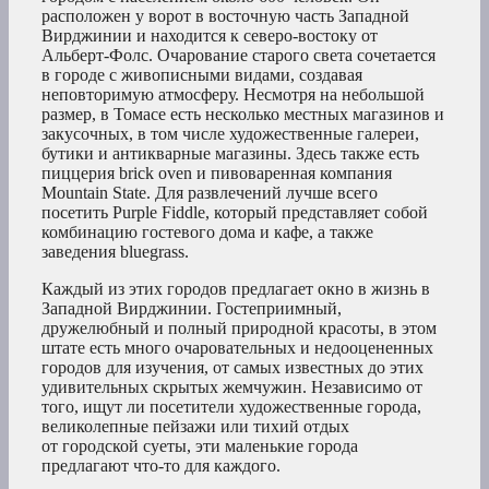
расположен у ворот в восточную часть Западной
Вирджинии и находится к северо-востоку от
Альберт-Фолс. Очарование старого света сочетается
в городе с живописными видами, создавая
неповторимую атмосферу. Несмотря на небольшой
размер, в Томасе есть несколько местных магазинов и
закусочных, в том числе художественные галереи,
бутики и антикварные магазины. Здесь также есть
пиццерия brick oven и пивоваренная компания
Mountain State. Для развлечений лучше всего
посетить Purple Fiddle, который представляет собой
комбинацию гостевого дома и кафе, а также
заведения bluegrass.
Каждый из этих городов предлагает окно в жизнь в
Западной Вирджинии. Гостеприимный,
дружелюбный и полный природной красоты, в этом
штате есть много очаровательных и недооцененных
городов для изучения, от самых известных до этих
удивительных скрытых жемчужин. Независимо от
того, ищут ли посетители художественные города,
великолепные пейзажи или тихий отдых
от городской суеты, эти маленькие города
предлагают что-то для каждого.