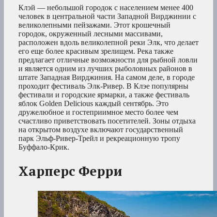
Клэй — небольшой городок с населением менее 400
человек в центральной части Западной Вирджинии с
великолепными пейзажами. Этот крошечный
городок, окруженный лесными массивами,
расположен вдоль великолепной реки Элк, что делает
его еще более красивым зрелищем. Река также
предлагает отличные возможности для рыбной ловли
и является одним из лучших рыболовных районов в
штате Западная Вирджиния. На самом деле, в городе
проходит фестиваль Элк-Ривер. В Клэе популярны
фестивали и городские ярмарки, а также фестиваль
яблок Golden Delicious каждый сентябрь. Это
дружелюбное и гостеприимное место более чем
счастливо приветствовать посетителей. Зоны отдыха
на открытом воздухе включают государственный
парк Эльф-Ривер-Трейл и рекреационную тропу
Буффало-Крик.
Харперс Ферри