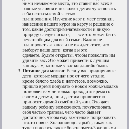
ними незнакомое место, это ставит вас всех в
равные условия и позволяет детям чувствовать
себя неотъемлемой частью
планирования. Изучение карт и мест стоянки,
нанесение вашего курса на карту и решение о
том, какие достопримечательности и дикую
природу следует искать, — все это может быть
чем-то общим для всей семьи. Важно не
планировать заранее и не ожидать того, что
выберут ваши дети, когда вы это
сделаете. Будьте открыты, чтобы позволить им
удивить вас. Это может привести к лучшим
каникулам, которые у вас когда-либо были.
Питание для мозгов
: Если у вас придирчивые
дети, которые морщат нос от чего угодно,
кроме белого хлеба и наггетсов, возможно,
пришло время подумать о новом хобби.Рыбалка
позволяет вам не только проводить время со
своими детьми, но и дает им привилегию
приносить домой семейный ужин. Это дает
вашему ребенку возможность почувствовать
себя частью трапезы, чего часто бывает
достаточно, чтобы ему захотелось попробовать
что-то новое. Холодноводная рыба, такая как
тунец и лосось, также богата омега-3 жирными