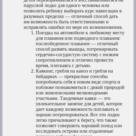
парусной лодке для одного человека или
позволить ребенку выбирать курс навигации в
разумных пределах — отличный способ дать
им возможность быть ответственными и
исправлять ошибки по мере их возникновения.
Поездка на автомобиле к любимому месту
для плавания или подводного плавания:
послеобеденное плавание — отличный
способ размять мышцы, потренировать
сердечно-сосудистую систему с низким
сопротивлением и отлично провести
время, плескаясь с детьми.
Каякинг, гребля на каноэ и гребля на
байдарках — прекрасные способы
попробовать себя в новом виде спорта и
поближе познакомиться с дикой природой
или живописными мелководными
участками. Тандемные каяки — это
увлекательное занятие для детей, которое
дает каждому возможность поплавать и
хорошо потренироваться. Все эти лодки
легко причаливают к берегу, что также
позволяет совершить хороший поход или
исследовать острова или отдаленные