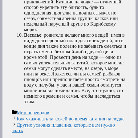
приключений. Катание на лодке — отличный
способ укрепить эту близость, будь то
однодневная прогулка на водных лыжах по
озеру, совместная аренда группы каяков или
недельный парусный круиз по Карибскому
морю.
Веселье
: родители делают много вещей, имея в
виду долгосрочный план для своих детей, но в
конце дня также полезно не забывать смеяться и
играть вместе без какой-либо другой цели,
кроме этой. Провести день на воде — одно из
самых увлекательных занятий, которое многие
семьи могут сделать вместе, на озере, в море
или на реке. Являетесь ли вы семьей рыбаков,
пловцов или предпочитаете просто смотреть на
воду с палубы, у вас и вашей семьи останутся
миллионы воспоминаний. Все, что нужно, это
немного времени и семья, чтобы насладиться
этим.
Рубрики
Мир переводов
Как ухаживать за кожей во время катания на лодке
Другие условия плавания, которые вам нужно
знать