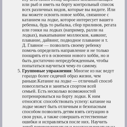
или рыб и иметь на борту контрольный список
всех различных видов, которые вы видите. Или
вы можете освоить новое хобби, связанное с
катанием на лодке, которое интересует вашего
ребенка, будь то рыбалка, сбор приливов, регата
или гонки на лодках (например, ралли на
лодках), выкапывание моллюсков, каякинг,
плавание, дайвинг, подводное плавание и т.
Д. Главное — позволить своему ребенку
помочь определить направление и не только
поощрять его в освоении нового хобби, но и
быть достаточно непредубежденным, чтобы
попытаться научиться чему-то самому.
Групповые упражнения
: Многие из нас ведут
гораздо более сидячий образ жизни, чем
раньше.Катание на лодке — отличный способ
повеселиться и заняться спортом всей
семьей. Есть несколько возможностей
потренироваться на борту лодки. К ним
относятся: способствовать успеху: катание на
лодке может быть отличным и безопасным
способом позволить детям взять ситуацию в
свои руки, а также совершать естественные
ошибки и исправляться после них. Научить
детей переворачиваться и восстанавливаться на