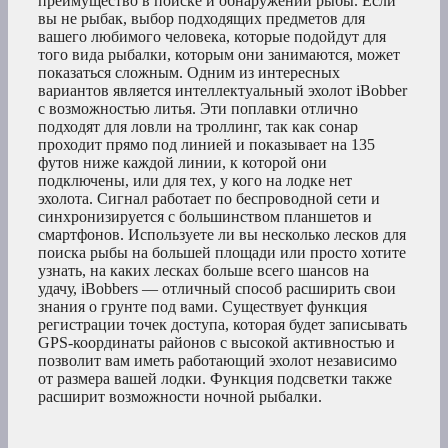
преимущество в поиске и обнаружении рыбы. Если
вы не рыбак, выбор подходящих предметов для
вашего любимого человека, которые подойдут для
того вида рыбалки, которым они занимаются, может
показаться сложным. Одним из интересных
вариантов является интеллектуальный эхолот iBobber
с возможностью литья. Эти поплавки отлично
подходят для ловли на троллинг, так как сонар
проходит прямо под линией и показывает на 135
футов ниже каждой линии, к которой они
подключены, или для тех, у кого на лодке нет
эхолота. Сигнал работает по беспроводной сети и
синхронизируется с большинством планшетов и
смартфонов. Используете ли вы несколько лесков для
поиска рыбы на большей площади или просто хотите
узнать, на каких лесках больше всего шансов на
удачу, iBobbers — отличный способ расширить свои
знания о грунте под вами. Существует функция
регистрации точек доступа, которая будет записывать
GPS-координаты районов с высокой активностью и
позволит вам иметь работающий эхолот независимо
от размера вашей лодки. Функция подсветки также
расширит возможности ночной рыбалки.