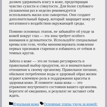
должен удерживать влагу в коже, предотвращая
чувство сухости и стянутости. Для более глубокого
увлажнения раз в неделю рекомендуется
использовать маски или сыворотки. Они создают
дополнительный барьер, который защищает кожу от
негативного воздействия окружающей среды.
Помимо основных этапов, не забывайте об уходе за
кожей вокруг глаз — эта зона требует особого
внимания и деликатности. Используйте специальные
кремы или гели, чтобы минимизировать появление
первых признаков старения и избавьтесь от отёков и
темных кругов.
Забота о коже — это не только регулярность и
правильный выбор продуктов, но и внимательное
отношение к своему организму. Правильное питание,
обильное потребление воды и здоровый образ жизни
играют ключевую роль в поддержании красоты и
здоровья кожи. И помните: ваша кожа — это
отражение внутреннего состояния вашего организма.
Берегите её ежедневно, и результат не заставит себя
ждать.
Рубрики
Метки
Идеальная кожа
Основные этапы ухода за кожей: